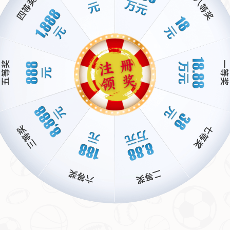
次，他在防守端的表现同样稳健，几乎没有给马奎尔留下太多反击的
空间。
值得一提的是，高阳在心态上的稳定也起到了至关重要的作用。
面对经验老道的对手，他并没有因为初期的胶着而慌乱，反而越战越
勇，最终完全掌控了比赛节奏。相比之下，马奎尔在连续丢分后显得
有些急躁，失误频频，这也为高阳提供了更多的机会。
案例对比：新星崛起的背后
如果我们将这场比赛与其他年轻选手的表现进行对比，不难发现
高阳的独特之处。以另一位中国选手颜丙涛为例，他在早期的职业生
涯中也曾多次爆冷击败名将，但更多是依靠稳扎稳打的风格。而高阳
则展现了更强的爆发力和侵略性，这种风格在面对强敌时往往能起到
奇效。
此外，与一些国际新星相比，如挪威选手库尔特·马福林在早期比
赛中的表现，高阳在技术和心理素质上都毫不逊色。这也让我们有理
由相信，他在未来的斯诺克世锦赛正赛中或许能走得更远。