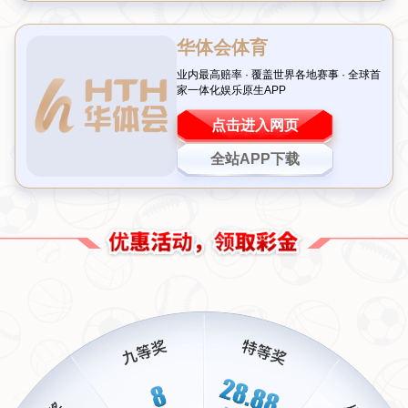
道。
比赛回顾：高阳7连鞭震撼全场
在斯诺克世锦赛资格赛的舞台上，高阳与马奎尔的对决无疑是一
场焦点之战。马奎尔作为一位经验丰富的选手，拥有扎实的基本功和
稳定的发挥，而高阳则是一位冉冉升起的新星。比赛初期，双方你来
我往，比分一度胶着。然而，从第四局开始，高阳突然发力，连续拿
下
7局
，上演了令人瞠目结舌的
7连鞭
，直接将比分拉开至8-1。这种势
如破竹的表现不仅打乱了马奎尔的节奏，也让现场观众和线上粉丝为
之沸腾。
最终，高阳以10-3的比分锁定胜局，成功晋级48强。这场比赛充
分展现了他在关键时刻的冷静与精准，尤其是在长台进攻和防守转换
上的出色表现，堪称教科书级别。
技术分析：高阳为何能大胜马奎尔
这场比赛中，高阳之所以能够以压倒性优势击败对手，离不开几
个关键因素。首先，他的进攻火力极为强大。在
7连鞭
的过程中，高阳
多次通过精准的长台击球打破僵局，直接得分或制造安全球机会。其