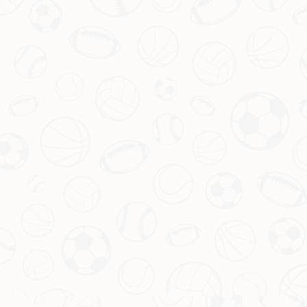
敢于挑战权威、勇于突破自我，正在逐渐改变人们对中国选手的刻板
印象。
尤其是在丁俊晖之后，中国スノ克亟需新的领军人物。高阳此次
晋级48强，无疑是一个积极信号。他的成长轨迹和比赛风格，或许能
激励更多年轻人投身这项运动，为未来的国际赛场储备更多人才。
未来展望：48强之路能否继续
随着顺利晋级48强，高阳将在接下来的比赛中面对更大的挑战。
无论是技术层面的精进，还是心理层面的调整，都将成为他继续前进
的关键。而对于广大球迷来说，能够见证这样一位潜力无限的新星逐
步成长，无疑是一件令人兴奋的事情。在接下来的赛程中，我们期待
他能延续这一波
7连鞭
的气势，创造更多奇迹。
站点推荐：
爱游戏体育APP下载-Aiyouxi真人娱乐平台官方入口
上一篇：官方：日本前锋古川阳介告别扎布热矿工，完成转会
下一篇：流量爆棚！内马尔：沙特联赛实力已超法甲，球星阵容震
撼！