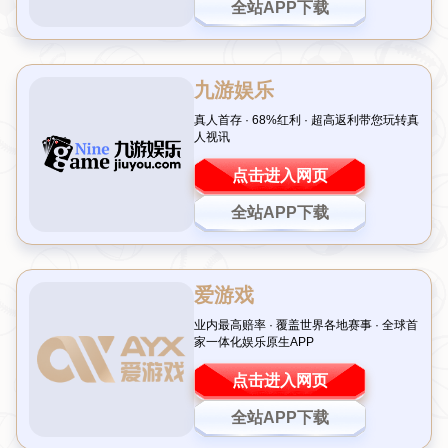
返回列表
吹罚争议盖过比赛！勇熊大战裁判成
焦点
发布时间：2026-08-05T00:10:05+08:00 信息来源：爱游戏体育 浏览次数：
引言：一场比赛，裁判竟成“主角”
篮球赛场上，球员的精彩表现和团队的战术配合往往是焦点，但如果
裁判的吹罚成为全场最热议的话题，那这场比赛注定不简单。在最近
勇士对阵公牛的比赛中，
离谱吹罚
频频出现，不仅让球迷大呼“看不
懂”，甚至连解说员都忍不住吐槽。究竟是裁判水平稀烂，还是有意控
场？这场比赛的争议让我们不得不深思：裁判的角色到底该如何定
位？本文将围绕这一主题，剖析事件始末，探讨背后可能的原因。
争议焦点：吹罚尺度让人摸不着头脑