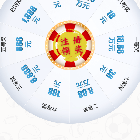
全面爆发数据升级展现完美风采
从两分命中到三分脱壳罚成为运动员核心对于团队结果帮助放值
既能多维拉整体水准闪实。
合作站点：
开云体育官网-西班牙足球甲级联赛体育赛事 Laliga
Kaiyun Sports
上一篇：鲁德两盘完胜塞伦德罗，首次闯入马德里大师赛决赛
下一篇：34+15+5+关键一击！戴维斯上演独行侠生涯巅峰之战
爱游戏体育
地址：
内蒙古自治区通辽市霍林郭勒市珠斯花街道
邮箱：admin@en-ayxsports.com
友情链接