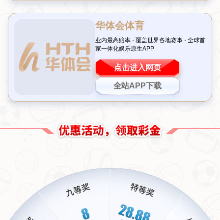
队友创造机会，还逐步试探对方防守漏洞，为后续发力做好铺垫。这
一习惯性的控节奏能力也恰好是他的优势之一。在多名明星后卫往往
选择开局高效突破时，他则通过球队内外结合战略打响了一波稳定战
线。
进入第二节阶段，由于球队需要提升进攻效率调整策略，这时候
才显露了麦康奈需要肩挑单兵任务承担控站角色快速切前端数收割。