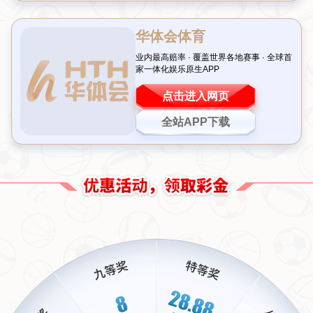
梅西领衔揭幕战 球迷期待值爆表
作为近十年来最具影响力和传奇色彩的球员，
梅西的一举一动都
是媒体和球迷重点追踪且津津乐道的话题
。本次世俱杯也是他职业生
涯中一次特殊亮相。在不同俱乐部效力期间，他曾多次征服欧洲赛
场，但属于世界范围俱乐部顶尖碰撞的平台，对于他来说仍是考验与
机会并存。因此，本次揭幕战不仅关系到参赛队伍晋级态势，更因为
有巨星加持而吸引无数目光。
尤其是面对实力强劲对手时，如果能够用绝妙传球或标志性进球