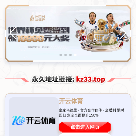
新闻中心
NEWS