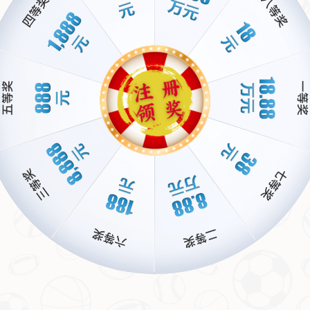
借鉴他国经验 寻找突破路径
放眼全球，一些中小型足球国家通过科学规划实现了快速崛起。
例如，日本女足以技术流为核心，通过长期青训体系建设，不仅在
2011年问鼎世界杯，还多次跻身奥运会四强。中国女Foot同样可以借
鉴这一模式，在青训上下功夫，同时加强联赛建设，让更多年轻球员
在实战中磨砺成长。
此外，加强国际热身赛的安排也至关重要。通过与欧美强队的频
繁交手，中国女Foot可以更快适应高强度比赛节奏，为未来的奥运会
做好充分准备。
只有不断试错和总结，才能在关键时刻爆发潜力。
政策支持与全民关注的重要性
不可否认，国家层面的支持对中国女Foot的发展至关重要。近年
来，相关部门已加大对女子足球的投入，但相比男Foot，仍有较大差
距。借助2028奥运会扩军的东风，希望能有更多资源倾斜到女子足球
领域，包括场地设施改善、教练团队优化等。同时，全民关注度的提
升也能为球员注入动力，让她们感受到来自社会的支持与期待。
例如，可以通过举办更多校园足球活动、宣传优秀球员事迹等方