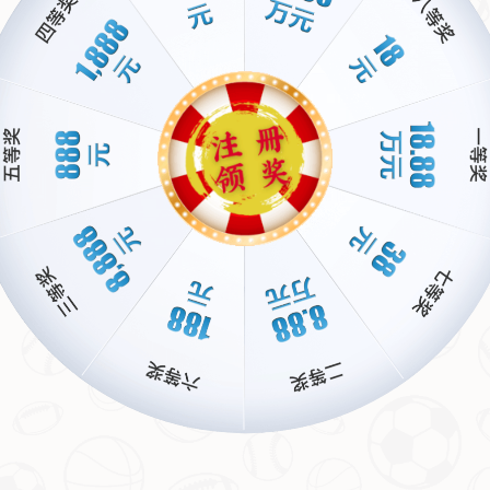
经典案例：逆转之战彰显斗志
以最近一场对阵塞尔塔的比赛为例，巴萨在落后一球的情况下并未慌
乱，而是依靠下半场的出色发挥完成逆转。莱万多夫斯基的关键点球
和加维的助攻成为比赛转折点，而整支队伍展现出的顽强斗志更是令