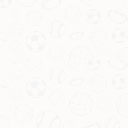
人印象深刻。这场比赛不仅是球员状态回暖的一个缩影，也证明了巴
萨在心理层面已经做好了迎接挑战的准备。这样的胜利对于提振士气
至关重要，尤其是在联赛积分榜上追赶领头羊的关键时刻。
未来展望：联赛争冠仍有机会
尽管目前在西甲积分榜上，巴萨与榜首仍有一定差距，但他们近期的
表现无疑让人看到了希望。随着多名球员状态持续向好，以及战术体
系的不断完善，
巴萨完全有能力在接下来的赛程中缩小分差
。尤其是
面对直接竞争对手的比赛，若能保持目前的势头，联赛冠军并非遥不
可及。同时，欧冠赛场的表现也将是检验这支队伍成色的重要舞台，
双线作战的能力将成为决定性因素
。
通过球员状态的复苏、战术的优化以及关键战役中的亮眼发挥，
巴萨正在用实力宣告他们的回归。无论是球迷还是对手，都无法忽视
这支传统豪门的雄心。未来的每场比赛，都将是他们证明自己的机
会。
合作站点：
星空体育（中国）APP下载-网页版登录入口