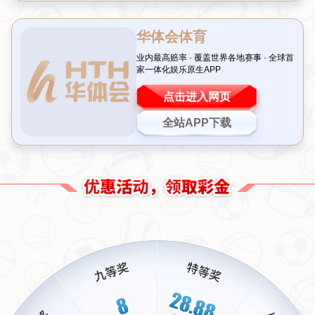
近期，巴萨阵中的多名主力球员找回了最佳状态，这成为球队成绩回
升的重要推动力。以莱万多夫斯基为例，这位波兰前锋在赛季初饱受
质疑，但最近几场比赛中，他连续进球，展现出世界级射手的风采，
尤其是在对阵强敌时的关键进球
，让人们看到了他的决心。此外，年
轻中场佩德里也在伤愈复出后迅速融入球队，
他的传球和视野为巴萨
的中场注入了活力
。这些球员的回暖不仅提升了球队的战斗力，也为
教练组提供了更多战术选择。
战术调整显效 攻守平衡渐入佳境
除了球员个人状态的提升，哈维教练团队在战术上的调整同样功不可
没。过去一段时间，巴萨在面对高压逼抢时常常显得手足无措，但如
今，球队通过更灵活的中场调度和快速反击，逐步找回了比赛节奏。
特别是在最近几场西甲比赛中，
巴萨在控球率和射门次数上均占据明
显优势
，这与哈维强调的攻守平衡密不可分。值得一提的是，后防线
上的稳定也为进攻端提供了保障，
阿劳霍和孔德的默契配合有效减少
了失误
，让对手难以找到突破口。