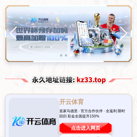
新闻中心
NEWS