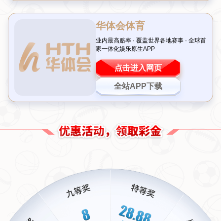
据英国媒体报道，24岁的马克·格伊目前效力于水晶宫，并且在英超赛
场上展现出了惊人的防守能力和领袖气质。然而，他的合同将在2025
年夏天到期，且续约谈判迟迟未有进展。
自由身离队
不仅能为球员带
来更高的薪资空间，也能让其在选择下家时拥有更大的主动权。对于
格伊来说，这无疑是一个明智的职业规划。分析人士指出，格伊可能
希望借此机会加盟一支更有竞争力的球队，参与欧冠等顶级赛事。
此外，
水晶宫近年来在转会市场上的操作也显示出他们难以留住
核心球员
。如果无法在短期内达成续约，俱乐部可能不得不在明年夏
窗前将其出售，以避免人财两空的局面。
二、利物浦纽卡巴萨三强争抢的背后逻辑
当一名潜力无限的年轻后卫进入自由市场，豪门俱乐部的兴趣自然不
言而喻。以下是三支球队对格伊的渴求原因：
利物浦
：红军近年来在防线上的稳定性饱受考验，尤其是在范迪
克逐渐老去的情况下，他们急需一位可靠的中卫接班人。格伊的稳健
表现和对英超环境的适应性让他成为理想人选。据悉，利物浦已经开
始与球员团队接触，希望抢占先机。