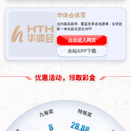
在与林文政的对决中，梁jingkun展现了令人叹服的技术和心理素
质。首局开始，他便以迅猛的进攻压制对手，迅速拉开比分差距，最
终以11-5拿下第一局。接下来的三局，他延续了稳定的发挥，分别以
11-7、11-4和11-6锁定胜局，整场比赛耗时不到30分钟。
这种碾压式
的胜利
不仅体现了他在技术和战术上的全面领先，也让人们看到了
中
国乒乓球的无穷潜力
。
值得一提的是，梁jingkun在比赛中展现了极强的适应能力。面对
林文政的反击，他总能及时调整策略，尤其是在关键分上的处理，显
得游刃有余。这种表现无疑为他后续的比赛奠定了信心基础。
二、技术分析：梁靖崑的优势何在
梁jingkun作为中国队的主力选手之一，他的打法以力量和速度见
长。在这场比赛中，他的正手进攻尤为突出，几乎每一次扣杀都能让
对手难以招架。此外，他在发球环节的变化也起到了关键作用，多次
通过旋转变化直接得分或制造对手失误。
更重要的是，梁jingkun在心理层面占据了绝对优势。面对国际赛
场的压力，他始终保持冷静，即使在对手试图反击时，也没有露出任