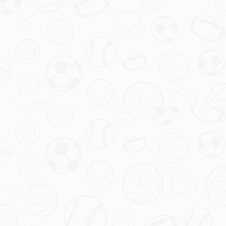
连接人心。
此外，通过这场活动，麦迪逊广场花园再次展现了其作为“
篮球圣
地
”的独特地位。这里不仅是NBA的标志性场馆，更是各种文化活动汇