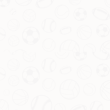
有兴趣的学生。这种支持不仅降低了学习门槛，还鼓励更多年轻人投
身于体育行业。
这种模式的成功在于它真正实现了资源的整合，为学
生搭建了通往职业舞台的桥梁
。
合作成果：年轻力量崭露头角
经过几年的实践，FIFA与高校的合作已经初见成效。以一名参与
项目的学生为例，他在完成课程后加入了一家知名足球俱乐部的市场
部门，凭借学到的数据分析技能，帮助俱乐部大幅提升了社交媒体曝
光率和粉丝互动率。这个案例充分说明，通过系统的培训，年轻人可
以在短时间内成长为行业的中坚力量。
更重要的是，这些新晋人才往往带来全新的视角。例如，他们善
于利用科技手段优化赛事体验，或通过可持续发展的理念设计环保型
的比赛场馆。这些创新不仅推动了足球行业的进步，也让外界看到了
足球管理人才培养计划
的长远价值。
(待续)
热门网站：
Yabo亚博体育官方网站APP下载 -（Yabo Tiyu） 官
网登录入口