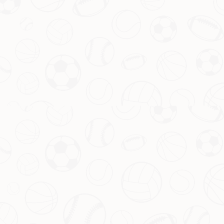
下一篇：法甲球队欧战决赛15次出战，仅2次捧杯
爱游戏体育
地址：
内蒙古自治区通辽市霍林郭勒市珠斯花街道
邮箱：admin@en-ayxsports.com
友情链接
客服热线(服务时间：9:00-18:00)
0832-7424452