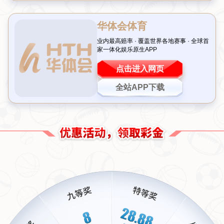
全面分析：弟媳如何用数据扛起后防大旗
凭借丰富经验与沉稳心态，弟媳在比赛中展现了超凡实力。整场
比赛过程中，他呈现出高度稳定性，无论面对头球争夺、断抢还是破
坏对手传威胁，都做到了滴水不漏。这些细节尤其体现在以下几方
面：
1. 争顶能力难逾越
作为中卫，“空中拦截”一直是评判优秀后卫的
重要指标。在本轮激烈交锋里，
蒂亚戈·席尔瓦完成10次高空球竞争，
其中有8球被其稳稳掌控或干扰出口路。这表明他精准判断和身体协调
性的霸主地位。特别是在下半阶段，多特以霍勒尔等前锋加强禁区施