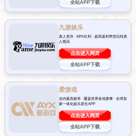
返回列表
弟媳对阵多特：全场数据亮眼，10次
争顶成功7次解围
发布时间：2026-08-08T00:10:02+08:00 信息来源：爱游戏体育 浏览次数：
如果说职业足球的赛场是勇士角逐的竞技场，那么每一次球员间
的硬碰硬较量则是对技术和心态极为苛刻的考验。此次，弟媳（蒂亚
戈·席尔瓦）在与多特蒙德一战中的表现堪称典范。他凭借卓越的数据
证明了自己作为后防领袖的重要价值——
10次争顶成功8次、7次解围
不仅完美诠释了他个人能力，也成为这场赛事焦点背后的关键所在。