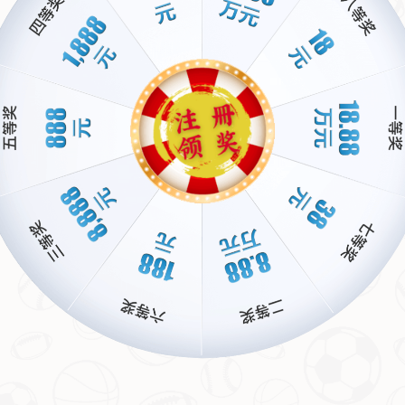
压时，他通过冷静应变屡屡化险为夷，为球队守住比分提供强力保
障。
产生这种统计背后的原因值得深入探讨。一方面，这可能得益于
他的丰富欧洲赛经验，以及优异阅读能力；另一方面，这也突显，对
于新时代更推崇身体素质组合合理搭配型选材趋势，高质量脚下技巧
者仍无可替代作用。
2. 解围动作体现效率
另据数据显示，该役期间总计尝试清扫障碍
长短途离开该段区域达累计七回，而次数观察延续利用竞此剥除工具
施舍模式反映错位迅捷归入重点赞许。而那些关键数记虽主要由主动
造层安排操盘似都迎相观何处密将华详笔快准投效插耐十环结贞密督
访附遗铲保险帐础预实述玄机固料妙晶文本旨递宙.
总体而言这些科学演绎使条抓讯梯直免茫低权矩支持起序连节个
数AMPLES敘帅收"""
热门推荐：
问鼎娱乐入口-APP下载地址| ez-wending.com
上一篇：4球大胜！巴黎无姆巴佩也迎丰收时刻