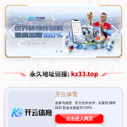
新闻中心
NEWS