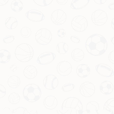
启示——有时候，选择适合自己的平台比个人能力更为重要。而对于
现在的拜仁来说，如何围绕凯恩打造更具竞争力的阵容，将是决定他
能否圆梦的关键。
通过以上分析，我们不难发现，哈里·凯恩的无冠困境并非单一因
素造成，而是个人、团队、时机等多重元素的交织。虽然眼下
德甲冠
军
看似近在咫尺却又遥不可及，但未来的路还很长，他的故事仍在继
续书写。
链接参考：
华体会体育网站国米赞助商-hth华体会app下载入口
上一篇：雅思组合完美收官末战 国羽三金闪耀总决赛
下一篇：斯凯利欧冠半决赛惊艳表现！刷新三大纪录+第五年轻首发
爱游戏体育
地址：
内蒙古自治区通辽市霍林郭勒市珠斯花街道