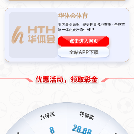
去年夏天，哈里·凯恩以1亿欧元的身价从热刺加盟拜仁慕尼黑，
这一转会对双方来说都是一场豪赌。凯恩希望在德甲这个顶级舞台上
打破自己的“无冠”标签，而拜仁则期待这位超级射手能带领球队继续称
霸联赛。然而，现实远没有想象中顺利。尽管凯恩个人表现堪称惊艳
——本赛季已攻入超过30粒进球，但他却发现，单凭一己之力无法改
变一支球队的命运。
尤其是在关键比赛中，拜仁整体状态的起伏让凯恩的努力显得有
些无力。例如，在对阵勒沃库森的直接对话中，拜仁以0-3惨败，暴露
了球队在防守和中场控制上的短板。即便距离德甲冠军仅差一场胜
利，勒沃库森的强势表现让拜仁的追赶显得异常艰难。这不禁让人感
慨，
凯恩是否又一次成为了‘孤胆英雄’？
无冠魔咒是实力还是运气
提到凯恩，人们总会联想到“无冠”这个标签。从热刺时期开始，他
多次带领球队闯入决赛，却总是功亏一篑。2019年欧冠决赛输给利物
浦、2021年联赛杯决赛不敌曼城，这些失利似乎都在暗示一种宿命。
如今来到拜仁，虽然队伍整体实力更强，但德甲赛场上勒沃库森的异