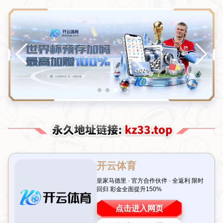
新闻中心
NEWS