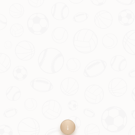
地址：
内蒙古自治区通辽市霍林郭勒市珠斯花街道
邮箱：admin@en-ayxsports.com
友情链接
客服热线(服务时间：9:00-18:00)
0832-7424452
扫一扫，关注公众号
Copyright 2024
爱游戏体育（国际）官方登录入口网站 - AYX Sports