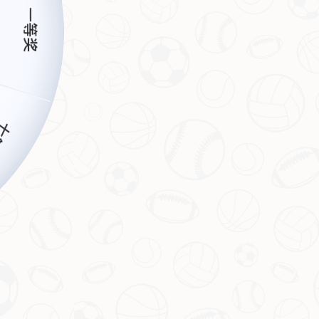
赛未能取胜，外界甚至开始质疑球队是否还能
握，他们最终以2:1逆转获胜。这场比赛不
问题，但绝不退缩。通过合理的战术调整和强