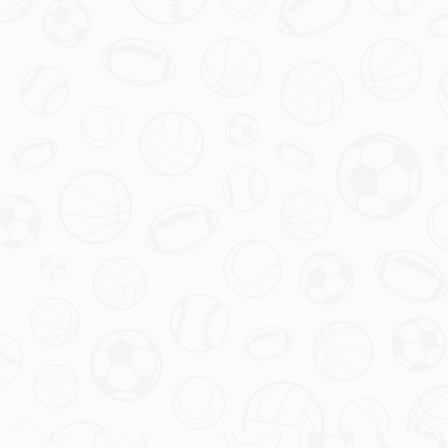
相关资源：
mahjong·麻将胡了模拟器
上一篇：巴萨状态低迷创赛季最差表现，阵
下一篇：北控提议陈国豪换徐杰，球迷怒批
爱游戏体育
地址：
内蒙古自治区通辽市霍林郭勒市珠斯花街道
邮箱：admin@en-ayxsports.com