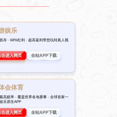
返回列表
要任务
眼前一亮。他坦言球队在身体状态上有所下
科口中的“大事”究竟是什么？本文将带你一