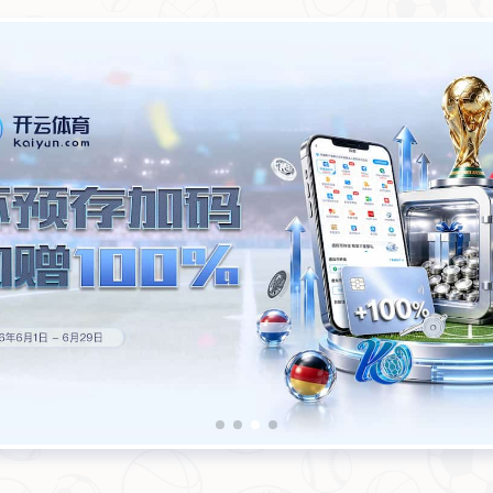
首页
关于