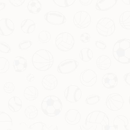
在下你是玩-PG电子游戏APP下载
容厚度或成隐患
交易条件太过分
友情链接