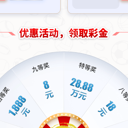
崛起之路
球员或许还不是家喻户晓的名字，但他在青训体系中的表现早已引起了关
未来的希望之星。在最近的几场青年队比赛中，他多次展现了超龄的表现
职业生涯的重要转折点。
何看重帕斯
不仅是各支球队展示实力的舞台，更是年轻球员崭露头角的绝佳机会。对
。据内部消息透露，皇马教练组对帕斯在训练中的表现颇为满意，认为他
双方可能会就球员的短期发展计划以及参赛可能性进行深入沟通。