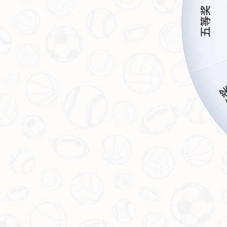
案例分析：年轻球员如
回顾历史，许多年轻球员正是通过类似的
限，但他在有限的机会中展现了惊人的爆发