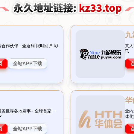
新闻中心
NEWS
帕斯有望出战世俱杯，皇马本周将与经纪人
发布时间：2026-08-08T00:10:02+08:00 信息来源：爱游戏体育 浏览次数：
俱杯关键一员
）正在紧锣密鼓地筹备阵容，而一个令人振奋的消息传出：年轻新星帕斯
仅引发了球迷的热烈讨论，也让人们对这位潜力球员的未来充满期待。究