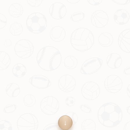
地址：
内蒙古自治区通辽市霍林郭勒市珠斯花街道
邮箱：admin@en-ayxsports.com
友情链接
客服热线(服务时间：9:00-18:00)
0832-7424452
扫一扫，关注公众号
Copyright 2024
爱游戏体育（国际）官方登录入口网站 - AYX Sports