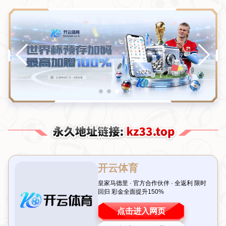
新闻中心
NEWS