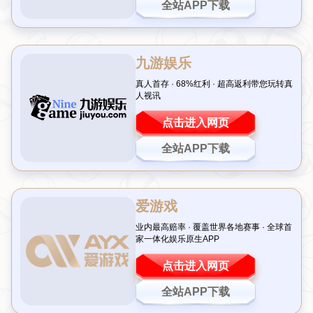
返回列表
提升制空能力！日媒：高空球弱点不
破，日本足球难有突破
发布时间：2026-08-05T00:10:05+08:00 信息来源：爱游戏体育 浏览次数：
引言：日本足球的高空焦虑为何成为焦点
近年来，日本足球在亚洲乃至世界舞台上展现出了强大的技术流风
格，细腻的传控和快速的地面配合令人印象深刻。然而，一个问题却
始终困扰着这支球队——
高空球
的处理能力。日媒近期指出，如果不
解决这一短板，日本足球的整体进步将受到限制。那么，为什么高空
球会成为日本队的“阿喀琉斯之踵”？培养一名优秀的
高中锋
是否能成为
突破口？本文将深入探讨这一话题。
高空球短板为何如此致命