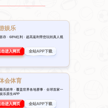
返回列表
。从北方的冰雪之城到南方的热带风情，中超
引力，感受足球与地域文化的完美融合！