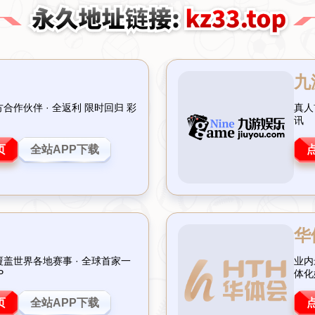
新闻中心
NEWS
探秘中超主场：各队根据地的独特风采
发布时间：2026-08-05T00:10:05+08:00 信息来源：爱游戏体育 浏览次数：
每支球队的主场不仅是比赛的舞台，更是承载着文化、历史与情感的圣地
今天，就让我们一起揭开这些球场的神秘面纱，探寻它们背后的故事与吸