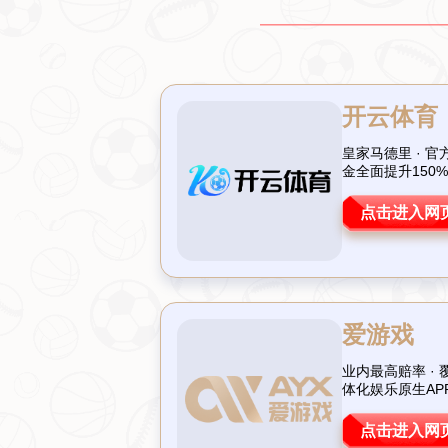
引言：走进中超主场的独特世界
当激情四射的中超联赛点燃球迷的热情时，
各队主场以其独特的魅力吸引着无数目光。
一、中超主场的多样风貌