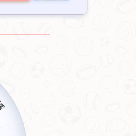
州恒大的天河体育中心，每一座球场都仿佛在
的球迷都能感受到岁月的沉淀。而天河体育中
分。
切地称为“鲁能大本营”，不仅因为其出色的
声如雷霆般震撼。而在上海申花的虹口足球
，让每一座球场都成为城市名片的一部分。
场不仅见证了他们的夺冠之路，也成为了当地
迷专程前来感受这种
热血沸腾的氛围
。这座球
观赛体验，正是光谷体育中心的魅力所在。