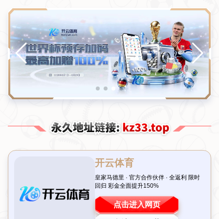
新闻中心
NEWS