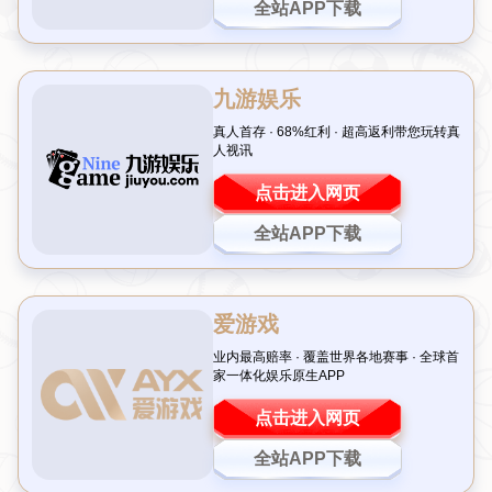
返回列表
因连续两年未遵守欧足联财务规定，
巴萨或遭欧冠参赛禁令
发布时间：2026-08-08T00:10:02+08:00 信息来源：爱游戏体育 浏览次数：
近年来，在欧洲足球领域，财务公平竞赛规则（FFP）逐渐成为
界定俱乐部竞争合法性的重要标准。然而，让球迷震惊的是，西甲豪
门巴塞罗那居然因连续两年被指控严重违反欧足联的财政公平政策，
将可能面临严厉的处罚：禁止参加未来一个赛季的欧洲冠军联赛。这
一消息无疑引发了广泛关注，也令全球球迷再次将目光投向各大俱乐
部背后的财务状况。