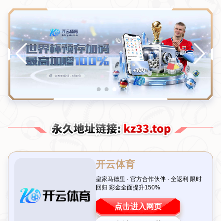
新闻中心
NEWS