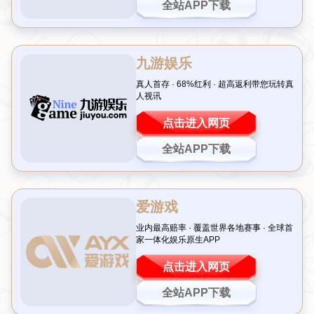
返回列表
机会有限却表现亮眼！哈尔滕施泰因
高效贡献全面数据
发布时间：2026-08-05T00:10:05+08:00 信息来源：爱游戏体育 浏览次数：
在NBA的赛场上，有些球员并不是聚光灯下的核心，但他们用实
际行动证明了自己的价值，德国中锋哈尔滕施泰因便是其中之一。他
虽鲜少成为球队战术核心或得到大量出场时间，却总能通过高效、全
面的数据为球队提供支持。本场比赛，他用4投3中的精准命中率砍下7
分，同时还收获了9个篮板、4次助攻和1次抢断，为球队奠定坚实基
础。让我们深度解析他的努力与贡献。
角色定位：从蓝领到关键拼图
对于一名角色球员来说，如何最大化自身影响力始终是一道难