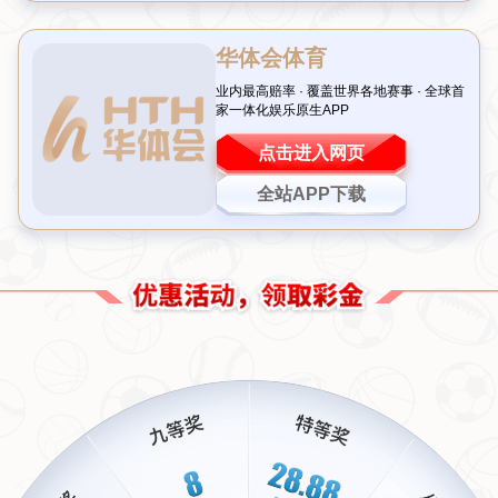
题。然而，哈尔滕施泰因很好地承担了这一挑战。他拥有一定独特优
势：身高臂展让他能够轻松控制对抗节奏，而细腻手感则使他在进攻
端既简单又精准。本场比赛他的
命中率达到75%（4投3中）
，但真正
令人称赞的是其篮板能力，他共摘得9个篮板，其中包括多个进攻端二
次处理机会。
即便上场时间有限，他仍然通过灵活跑位争取更多参与机会，并