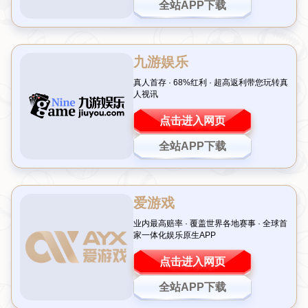
返回列表
罗马诺爆料：埃弗顿与自由身在即的
泰特口头达成一致
发布时间：2026-08-05T00:10:05+08:00 信息来源：爱游戏体育 浏览次数：
在当今足球界，
转会市场
的动态无疑是球迷和俱乐部最为关注的
话题之一。特别是在重大交易如埃弗顿和泰特之间时，使得观众更加
期待。最近，根据著名转会专家
法布里齐奥·罗马诺
的报道，英超劲旅
埃弗顿已经与法甲球星泰特达成了一项重要的口头协议。
理解背景 泰特为何引起关注
作为一名年轻且充满潜力的边锋，*卢多维克·泰特（Ludovic
Tête）*一直以出色表现吸引欧洲多家豪门俱乐部。然而，由于合同即
将到期，他将在未来可以自由选择自己的下一个目的地。在这样的情