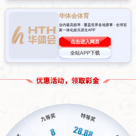
况下，与他达成预备性签约成为了诸多球队竞逐目标。因此，将其揽
入麾下对任何一家俱乐部来说都是一种战略上的胜利。
假设我们回顾他的职业生涯，不难发现他自从加盟里尔以来，一
直展现出不俗的一面。他曾因快速突破及精准传中，为前锋提供了许
多关键助攻。而这种特点正是目前处于重建期中的
埃弗顿所需补强的
位置
。
战术匹配 埃弗顿的新王牌
对于这次潜在签约，有人可能会质疑：为什么是一位来自法国联
赛的小众球员？实际上，这个决定背后有深刻考量。从战术层面分
析，我们可以看到如果双方正式签署合约，那么"新援元素"* 将对接下
来球队比赛风格带来改变——大量速度型、富侵略性的进攻可能正是
需要提升的问题所在。