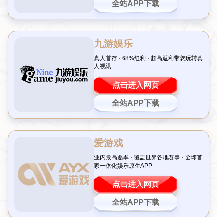
返回列表
德比失利！海港青春力量未尽全力，
老将状态低迷新星难挑大梁！
发布时间：2026-08-08T00:10:02+08:00 信息来源：爱游戏体育 浏览次数：
引言：德比失利背后的青春与疲态交织
在上海滩的足球舞台上，德比战从来都是球迷心中的焦点。然而，这
一次，上海海港在与申花的对决中遗憾落败，留下了无尽的叹息。
海
港
本赛季主打“青春风暴”，试图以年轻球员的活力掀起波澜，但结果却
只刮了一半风，老将状态低迷，新星难以挑起大梁。这场失利不仅是
一场比赛的结果，更折射出球队在阵容搭配和战术执行上的深层问
题。本文将深入剖析这场
德比战
的背后故事，探讨海港未来的路在何
方。