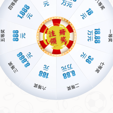
三、战术执行：青春与经验未能融合
从整场比赛来看，海港的战术意图是明确的：利用年轻球员的速度冲
击对手防线，同时依靠老將的中场调度来稳定节奏。然而，这种策略
在实际执行中却出现了脱节。年轻人过于追求个人突破，而忽视了团
队配合；老將则因体能问题无法及时回防，导致中场空虚。
德比饮恨
的原因，正是这种“两张皮”的现象未能得到有效解决。如果教练组能够
在接下来的训练中更好地磨合阵容，或许能让这股“青春风暴”真正发挥