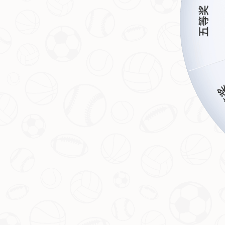
姆巴佩与皇马的“长跑”终于画上圆满句
关于姆巴佩加盟皇马的传闻早已不是新
留以及各种复杂因素让这桩转会一再延宕。
正式穿上白色战袍。