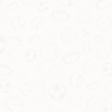
船高。正如《马卡报》所言，“mbarpe不
客服热线(服务时间：9:00-18:00)
0832-7424452