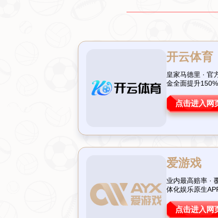
马卡
引言：足坛震撼转会消息引发热议
近日，西班牙权威媒体《马卡报》爆出
正式加盟。这一转会不仅标志着姆巴佩职业
的故事？让我们一探究竟。