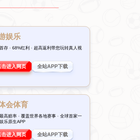
返回列表
日生效
里达成协议，双方签约五年，并将于
7月1日
注的转会之一，这一事件背后有哪些值得深挖