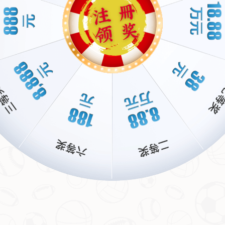
号
鲜事。从他还在摩纳哥效力时，皇马就对其展现出了浓厚的兴趣。然而，过
如今，《马卡报》确认，姆巴佩与皇马的谈判终于尘埃落定。这位法国前