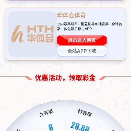
来的变化。
国足集训时间紧迫 申花备战面临挑战
每逢国际比赛日，
国足集训
总是成为中超各支球队关注的焦点。
国家队的集训往往会抽调核心球员，而对于像上海申花这样有志于争
冠的队伍来说，主力球员缺席可能直接影响团队磨合和战术演练。据
了解，此次集训时间与中超联赛赛程高度重叠，申花队内多名球员有
望入选国家队名单，这无疑给教练组的排兵布阵带来了不小压力。