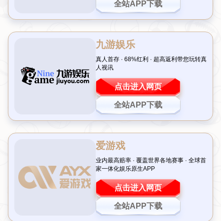
返回列表
英雄联盟S赛全球赛区实力分析，夺
冠之路艰难
发布时间：2026-08-08T00:10:02+08:00 信息来源：爱游戏体育 浏览次数：
引言：全球顶尖对决 谁能问鼎冠军宝座
每年的《英雄联盟》S赛（世界锦标赛）都是全球电竞爱好者的狂欢盛
宴，各大赛区顶尖战队汇聚一堂，为至高无上的召唤师奖杯展开激烈
角逐。然而，随着各赛区实力的不断提升，夺冠之路变得异常艰难。
无论是LPL、LCK，还是LEC、LCS，每支队伍都展现出独特的战术风
格与超强实力。究竟哪个赛区能在今年的S赛中脱颖而出？本文将从
全
球赛区实力分析
的角度，探讨夺冠的艰难与挑战，为你揭开这场电竞
盛宴背后的故事。