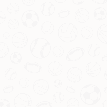
爱游戏体育
地址：
内蒙古自治区通辽市霍林郭勒市珠斯花街道
邮箱：admin@en-ayxsports.com
友情链接
客服热线(服务时间：9:00-18:00)
0832-7424452