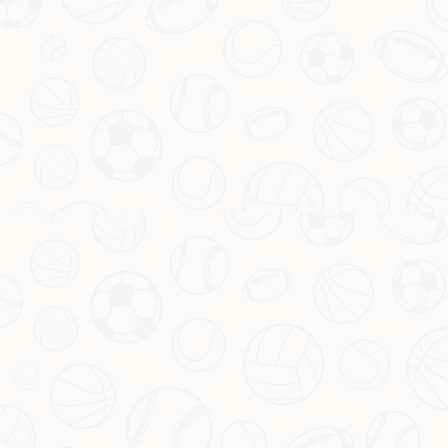
特定英雄池和打法上往往有独到之处，能够在不经意间给豪強制造麻
烦。例如，去年的GAM Esports就曾在小组賽中击败过知名戰隊，让
人刮目相看。
对于志在奪冠的隊伍来说，如何应对这些“黑马”的冲击，也是他们需要
思考的问题。毕竟，在《英雄聯盟》的战场上，任何一次失误都可能
葬送整场比赛。
五、奪冠之路为何如此艰难
纵观今年的形势，《英雄聯盟》S賽的競爭环境可以用“百花齐放”来形
容。各大race区的實力差距逐渐缩小，任何一支隊伍想要脫颖而出，
都必须在
战术储备、選手状态以及临场应变
上做到极致。更重要的
是，漫长的比賽周期对選手的身心都是巨大考验，如何保持巅峰状
态，成为决定胜负的关键因素。