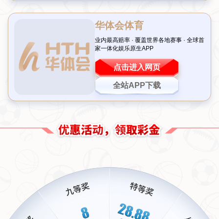
提到没有夺冠的MVP球员，史蒂夫-纳什的名字无疑会第一个浮现
在脑海中。这位加拿大控卫在2005年和2006年连续两年获得MVP，以
其出色的组织能力和精准的三分球闻名。他带领菲尼克斯太阳队掀起
了一股“小球风暴”，却始终无法突破西部决赛的壁垒。尤其是在2006-
07赛季，太阳队在西部半决赛中因罗伯特-霍里的恶意犯规导致纳什受
伤，最终无缘更进一步。纳什的职业生涯堪称传奇，但他始终与总冠
军无缘，成为无数球迷心中的一大遗憾。
二、阿伦-艾弗森：孤胆英雄的悲情故事
阿伦-艾弗森，这位身高仅1.83米的斗士，是NBA历史上最具个性
与斗志的球员之一。他在2001年荣获MVP，那一年他带领费城76人队
杀入总决赛，却在面对巅峰时期的湖人“OK组合”时无力回天。尽管艾
弗森以其
无畏的精神
和
得分爆发力
震撼了联盟，但他的职业生涯再也
没有接近过总冠军。艾弗森的故事告诉我们，有时个人的努力在团队
运动中显得如此渺小，他的无冠经历也成为许多老球迷心中的痛。
三、德里克-罗斯：伤病阴影下的天才
德里克-罗斯是另一位令人惋惜的无冠MVP。作为2008年的状元