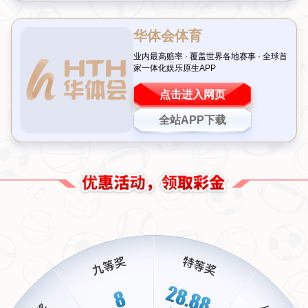
雷霆在本赛季季后赛中表现出色，一路杀入西部决赛。然而，他们在
西决前的休息时间却仅有短短
1天
，这对于刚刚经历激烈半决赛的球队
来说无疑是巨大的挑战。更令人咋舌的是，西决期间的比赛安排是
隔
天一战
，几乎没有给球员足够的恢复时间。这样的安排不仅考验球队
的身体素质，也对教练组的轮换策略提出了更高的要求。据了解，这
种密集赛程在一定程度上是为了保证电视转播的时间窗口，但对于参
赛队伍而言，显然增加了比赛难度。