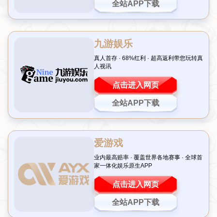
返回列表
雷记犀利点评赛程：雷霆西决前仅休
1天，西决还是一天一战！
发布时间：2026-08-05T00:10:05+08:00 信息来源：爱游戏体育 浏览次数：
前言：雷霆赛程安排引热议，球员体能面临巨大考验
随着NBA季后赛的深入，雷霆队的赛程安排引发了广泛关注。尤其是
西部决赛（简称西决）前的短暂休息时间，以及西决期间“隔一天一场”
的高强度节奏，让不少球迷和媒体直呼“太疯狂”。作为一支年轻且充满
活力的球队，雷霆如何应对这样的赛程挑战？本文将从赛程安排的特
殊性、球员体能的影响以及潜在应对策略等方面进行探讨，为大家带
来深度解析。
一、雷霆赛程为何如此“疯狂”