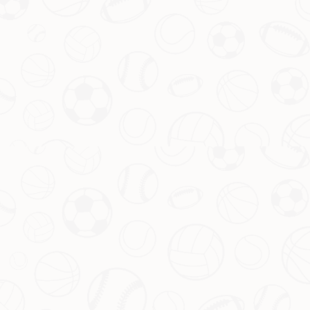
容的优势，在防守端保持高压态势，通过快速反击弥补体能劣势。此
外，如何在仅有的休息日进行有效的恢复训练，也将是教练组需要重
点考虑的问题。
值得一提的是，雷霆本赛季在常规赛中就展现了出色的团队协作能
力。如果能在西決期间继续发挥这一优势，或许能够一定程度上抵消
疯狂赛程
带来的负面影响。比如，通过合理的球权分配，让更多角色
球员站出来分担压力，而不是过度依赖几位核心。
四、球迷声音：对NBA赛程公平性的讨论
这次雷霆的赛程安排也引发了球迷和媒体关于NBA赛程公平性的讨
论。不少人认为，像这样只有
1天休息
的情况，对于需要长途跋涉或刚
经历七场大战的队伍来说并不公平。而西決期间
隔一天一场
的高频
率，更让比赛结果增添了不确定性。有网友调侃：“这哪里是打篮球，
分明是在比谁更耐跑！”虽然这是玩笑话，但也反映了大家对这种安排
的不满情绪。
不过，从另一个角度看，高强度的赛程也是对球队综合实力的全
面考验。能够在这种环境下脱颖而出的队伍，往往更具备冠军相。雷