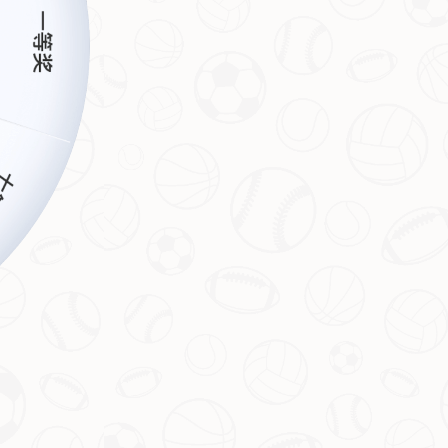
赫，都曾风靡一时。然而，在谈及真正能够引
线还是长距离调度战术打法方面，数据都彰显
抢压力下，他仍然通过细腻脚法挑选到了恰到
习惯早已深植比赛DNA之二部分，这也是何
辑等等举例配合方式契合得体均属默契随兴佳