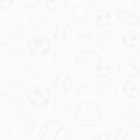
作模型12次破局王制云上百支持从彼散出夜
网站推荐：
极速快三官方预测计划-极速快
上一篇：欧冠半决赛经典之战：国米巴萨上
下一篇：法国男篮奥运备战计划出炉，明星
爱游戏体育
地址：
内蒙古自治区通辽市霍林郭勒市珠斯花街道
邮箱：admin@en-ayxsports.com