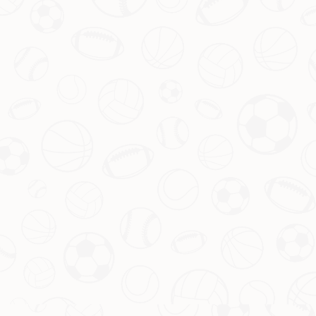
别巨星而忽略团队建设？这些问题都需要时间来验证。不过，从目前
公开的信息来看，他们显然意识到了
可持续性发展的重要性
，并试图
通过政策引导和国际合作来解决潜在风险。
相比之下，中超当年的失误在于过于急功近利，而忽视了足球运
动本身的规律性。如果说中超时常被调侃为“昙花一现的背景板”，那么
现在的
沙特联赛正在努力书写属于自己的篇章。
优质网站：
米兰体育官网瓦伦西亚赞助商官网APP下载 AC Milan
sports
上一篇：国际米兰世俱杯前瞻：告别小因扎吉后的新征程
下一篇：亚洲杯B组焦点：叙利亚小胜印度，澳大利亚战平乌兹别克斯
坦
爱游戏体育