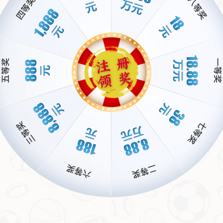
势，避免了像中超那样因企业撤资导致的动荡。
其次，沙特联赛注重基础设施建设和青训体系发展。据悉，他们
计划在未来数年内新建多个现代化球场，同时加大对年轻球员的培养
力度。这一点与当年中超忽视本土人才培养形成了鲜明对比。可以看