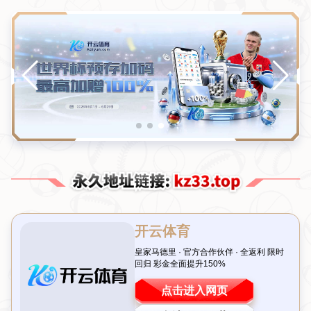
新闻中心
NEWS