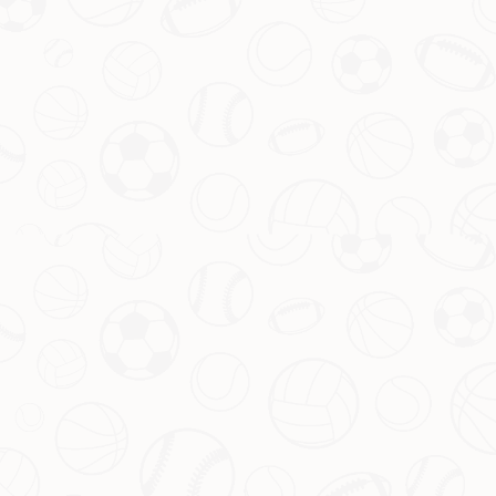
阵容深度与球员状态
阿贾克斯的阵容深度无疑是其最大的优势之一。球队不仅拥有一
批技术出众的首发球员，替补席上的潜力球员同样能够在比赛中带来
活力。随着赛季的深入，球队在轮换上也显得更加灵活，能够在关键
时间段根据比赛需要做出合适的人选调整。
反观坎布尔，由于整体实力不足，在阵容深度上显得相对薄弱。
球队若在比赛中遇到一两名主力球员受伤或状态下滑，很可能会对战