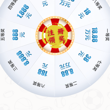
势，尤其是在掩护与配合上形成默契。这样的战术精细度为阿贾克斯
提供了更多进攻选择。
坎布尔的战术取向相对保守，他们通常更注重防守，由于球队整
体实力影响，常采取低位防守来争取反击机会。然而，面对阿贾克斯
这样具备强大进攻火力的球队，单纯依靠防守的策略可能不足以取得
理想的结果。坎布尔需要从阵型和战术层面进行有效的调整。
如果阿贾克斯能够在比赛中执行其战术计划，特别是在高位压迫
和快速反击中把握机会，那么他们将会对坎布尔形成不小的压力。而
坎布尔若不在战术层面多做准备，可能会被阿贾克斯轻易地击溃。