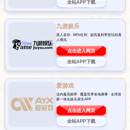
返回列表
阿贾克斯迎战坎布尔抢分在即 赛前
分析团队前景与挑战
发布时间：2026-08-08T00:10:02+08:00 信息来源：爱游戏体育 浏览次数：
本文将对阿贾克斯和坎布尔之间的激烈对决进行赛前分析，重点
关注球队的前景与挑战。首先，我们将从球队当前的状态与战绩、战
术分析与执行力、阵容深度与球员状态、以及心理状态与目标展开分
析。阿贾克斯作为荷甲传统豪门，常常在联赛中占据优势，而坎布尔
则是本赛季保级的主要竞争者。通过对这两队的多角度分析，挖掘他
们在这场对抗中的潜在优势和可能遇到的困难，试图为球迷提供更全
面的理解。
球队当前的状态与战绩