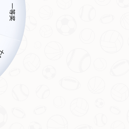
识，席尔瓦在多个赛季中保持高效进球，成为