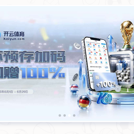
首页
关于