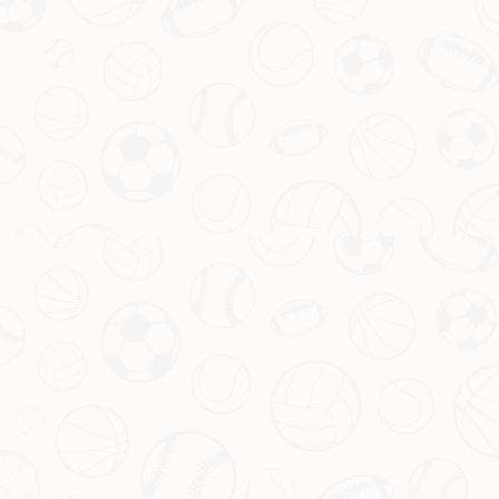
战术演变与足球魅力
中超联赛的战术演变是一个引人关注的
调身体对抗和传统技战术，然而近年来更多
这种战术的演变还使得年轻球员获得了
格。这不仅吸引了观众的目光，也促进了球