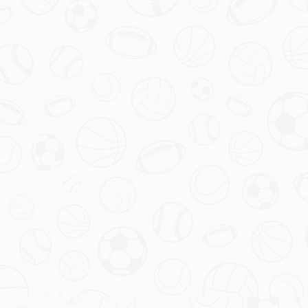
刻起到了决定性的作用。许多教练通过换人和战术变化，及时改变比赛走
系列的胜利。这种灵活应变的策略为联赛带来了更多悬念与看点。