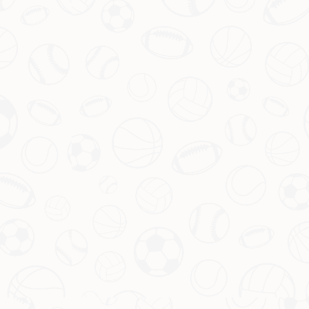
势。例如在2016赛季的首轮，某球队在首场