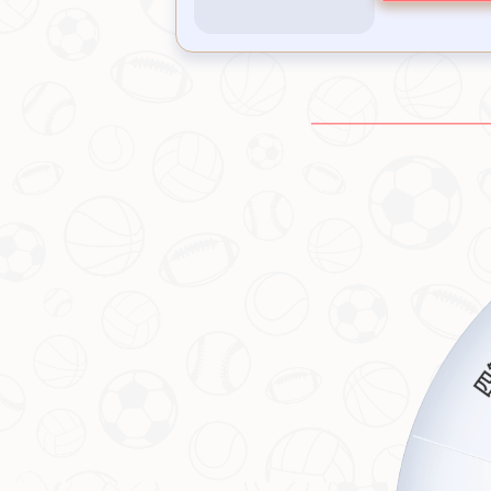
卡尔斯鲁厄当前形势
在新赛季开始之际，卡尔斯鲁厄足球俱
队不仅在进攻端展现出了强大的火力，防守
一方面，教练组在战术执行和球员状态
余。另一方面，年轻球员的崭露头角为球队
所有这些都为卡尔斯鲁厄在新赛季的胜
迷后，正在逐渐恢复其实力，大有重新崛起
对手的挑战与比较
在追求连胜的旅途中，卡尔斯鲁厄不可
厄需要时刻保持警觉和准备，以应对来自不
例如，作为联赛中的竞争对手，某些球
力。所以，卡尔斯鲁厄在准备战术时，要考
另外，球队还需特别关注一些传统强队
在与这些对手交锋时，也需一丝不苟，确保
战术与人员安排
为了实现连胜的目标，卡尔斯鲁厄在战