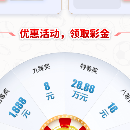
乐部的表现显得格外引人注目。刚刚过去的几轮比赛中，球队以优异的战
端也逐渐稳固。这种转变给球迷带来了久违的期盼和信心。
上进行了一系列有效的调整。通过分析对手的比赛录像，教练能够针对性
注入了新鲜血液，这让球队的整体实力愈发强大。
利奠定了坚实的基础，并且球队士气高涨，每个球员都在为追求连胜而努
之势。
避免地要面对对手的挑战。德国足球以其技术性和战术多样性著称，每一
同对手的攻击。
队在战术安排和人员配置上表现出色，尤其是在身材和速度上具备优势的
虑到对手的特点，并制定出针对性的应对方案。
的表现。这些球队通常历史悠久，底蕴深厚，在关键比赛中更能发挥出杀
自己能在关键时刻把握住机会。
术方面进行了一系列新的安排。首先，球队在进攻端采取更为积极的策略