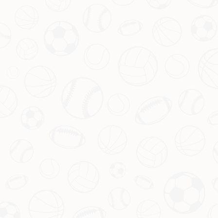
在体育领域取得了成就，也在社会责任、商业发展以及文化政治参与
等多方面展现出多样性。
这一现象不仅反映了球员身份的不断演变，更是现代体育对社会
影响力的一种体现。未来，随着体育产业的进一步发展，球员们将在
更多领域中展现实力与魅力，同时也将推动社会的积极变革。
上一篇：卡尔斯鲁厄剑指连胜 孤岛形势下的角逐与期待
下一篇：拉什福德助攻马夏尔破门 曼联轻松战胜诺丁汉收获三分
爱游戏体育
地址：
内蒙古自治区通辽市霍林郭勒市珠斯花街道
邮箱：admin@en-ayxsports.com
友情链接