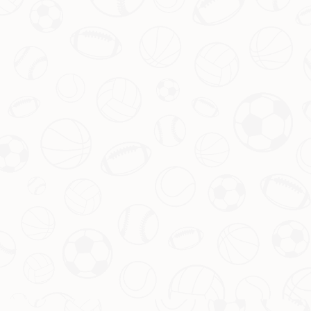
此外，部分运动员参与政治活动，甚至在选举中表态支持某一候
选人或政策。他们的立场和声音往往能引起广泛的关注和讨论，让体
育与政治更紧密地结合在一起，从而变成推动社会变革的重要力量。
总结：
通过以上的探讨，我们看到了明斯以及其他球员如何在职业生涯
的不同阶段找到新的定位，充分发挥个人的潜力与影响力。他们不仅