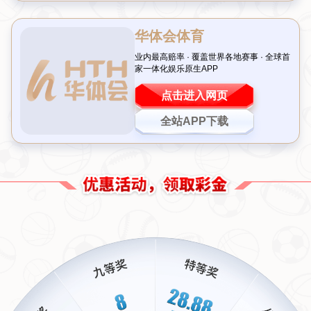
影响力和球员的重要性。
明斯的管理之路
明斯的职业生涯可谓起伏不定，一开始他在英格兰联赛中的表现
并不突出。然而，随着他逐渐在球队中站稳脚跟，他开始展现出管理
上的独到见解。明斯以其领导能力和对球队战术的深刻理解，使他在
退役后的职业选择上脱颖而出。
成为欧洲杯董事后，明斯需要承担更多的职责，包括裁决赛事规
则和推动赛事的可持续发展。这些挑战不仅考验他的管理能力，也迫
使他更加深入地理解体育产业的运作机制。明斯积极参加各种会议，
与其他董事探讨未来的赛事走向和管理策略，使他成为推动欧洲杯前
进的重要力量。
明斯的转型也意味着他在体育领域的影响力大幅提升，他的决策
不仅关乎赛事的成功与否，更对数以万计的球迷和参与者产生了深远
的影响。这一变化预示着球员在退役后的职业新机遇，也为后来的球
员树立了榜样。
球星的社会责任