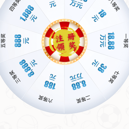
现代球员不仅被视为竞技场上的英雄，同时也承担着社会责任。
许多球员在退役后，积极参与慈善活动与社会项目。他们利用自己的
名气和资源，向社会传递正能量，推动公益事业的发展。像梅西和C罗
等球星，就通过设立基金会和参与慈善活动，为全球弱势群体提供帮
助。
此外，这些球星也投入资金支持教育、健康等社会事业，影响着
新一代。通过他们的努力，越来越多的人意识到教育的重要性，提升
了公众对社会问题的关注。这种影响力远不止于个人，更是推动整个
社会进步的重要力量。
球员的特殊身份使他们在社会中承担着独特的责任，他们不再是
单纯的运动员，而是能够引领社会，影响文化和价值观的重要角色。
他们的参与不仅改变了自身的命运，也改变了无数人的生活轨迹。
跨界发展与投资
越来越多的球员在职业生涯后期或退役后选择跨界发展，进入商
业领域进行投资。他们利用自身的知名度和资源，开创品牌、投资项
目，从而实现经济上的独立和多元化发展。例如，巴萨传奇球员小白·