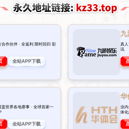
新闻中心
NEWS
福德助攻马夏尔破门 曼联轻松战胜诺丁汉收
发布时间：2026-08-05T00:10:05+08:00 信息来源：爱游戏体育 浏览次数：
松的姿态在主场迎战诺丁汉，最终以2:0的比分获胜。这场比赛不仅实
的精彩合作，值得深度剖析。拉什福德在比赛中一记巧妙助攻，让马夏尔
固性及反击效率，也为他们的胜利提供了坚实基础。整场比赛的分析将从