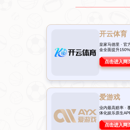
拉什
在一场备受瞩目的英超联赛中，曼联以轻
合与战术执行力。特别是拉什福德与马夏尔
联在整场比赛中展现出的控场能力、防守稳
量和球员的个人能力取得这样的佳绩。