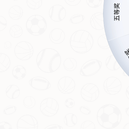
拉什福德的助攻发挥
本场比赛中，拉什福德的表现令人瞩目
的传球。他凭借出色的个人技术，在诺丁汉
拉什福德在禁区外看到马夏尔的跑位后
样的配合不仅展示了个人的技术水平，也体
拉什福德的助攻不仅改变了比赛的氛围
显得无能为力。
马夏尔的进攻威胁
马夏尔在本场比赛中的发挥同样值得称
守漏洞的标志性动作。他在比赛中多次利用
在与拉什福德的配合过程中，马夏尔展
进球不仅是个人能力的体现，更是整个进攻
马夏尔的进球是他在本赛季的一个重要
的赛季中继续发挥重要作用。
曼联的团队合作