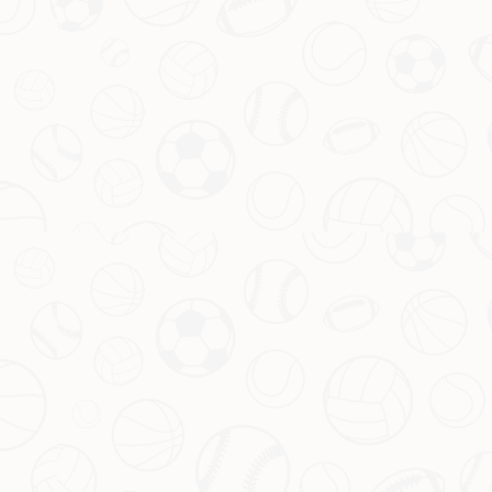
本场比赛中展现了良好的团队精神。整场比赛，曼联球员在攻防两端都体
。
员们相互之间的传球配合，令诺丁汉的防线不断受到压力。球队的控球率高
紧密配合使得诺丁汉很难找到突破口。这样的团队协作展示了教练组和球
的拼搏精神，但他们的表现仍然显得力不从心。从开场起，诺丁汉的防线
福德与马夏尔的配合便是利用了诺丁汉防线的松懈。
尝试反击，但由于队员之间的配合不够流畅，使得进攻组织显得杂乱无章
得比较脆弱，尤其是在失球后，他们的士气受到影响，表现得更加谨慎和
汉需要在战术和心理方面进行有效调整。