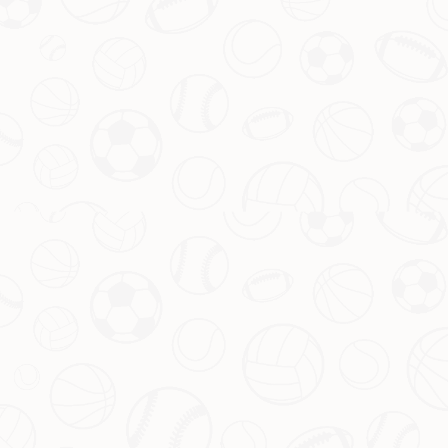
球队的胜利离不开整体的协作，曼联在
递和持续的跑动，创造出了大量的进攻机会
特别在中场，曼联控制了比赛节奏，球
主动性与对比赛的掌控能力。
在防守端，曼联也表现出色，球员们的
础，也预示着曼联在未来比赛中的潜力。
对手诺丁汉的不足
尽管诺丁汉在本场比赛中展现出了一定
的攻势时，球队反应缓慢，漏洞百出。拉什
在进攻方面，诺丁汉虽然在一定程度上
胁到曼联的大门。
此外，诺丁汉在比赛中的心理状态也显
响。若想在未来的比赛中争取好结果，诺丁