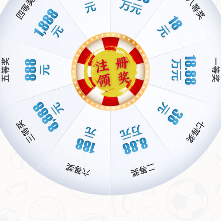
联赛中，排名前几的球队将直接获得参赛资格，这通常是各个国家联
赛的前两或前四名。
其次，欧联杯的参赛资格则主要侧重于未能晋级欧冠的小球队和
各国杯赛的赢家。具体而言，国联赛第5名及以下、国内杯赛冠军均有
可能进入欧联杯，这使得各个级别的球队都有机会参与其中。同时，
亚军和其他积分较高的球队也可通过特定途径获得资格。
最后，欧协联的设计初衷是为那些在国内联赛中表现优秀但无法
达到欧冠或欧联杯要求的中小型球队提供参赛机会。通常，这些球队
在各国联赛中排名较低，或是国内杯赛的其它重要位置，这样的安排
使得更多球队有机会在国际舞台上展现自我。