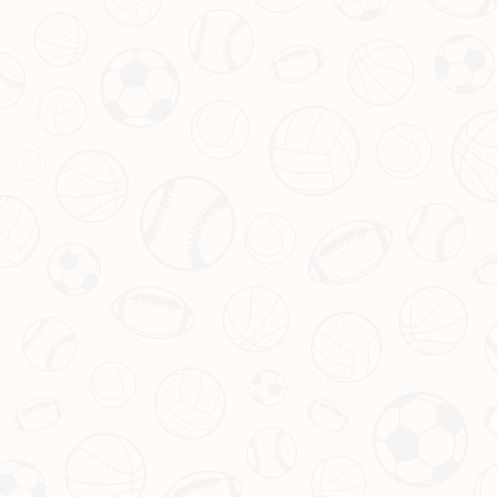
通过了解这三大赛事的参赛资格解析和要求，不仅能够帮助球迷
更好地理解赛事运作机制，也为俱乐部在未来赛季的战略规划提供了
有益的参考。期待未来欧洲足球继续茁壮成长，为世界带来更加精彩
的体育盛宴。
上一篇：塞维利亚誓言全力争胜奥萨苏纳国王杯争夺战分析
下一篇：姆巴佩身价只涨千万元引发争议疑似遭德转打压
爱游戏体育
地址：
内蒙古自治区通辽市霍林郭勒市珠斯花街道
邮箱：admin@en-ayxsports.com
友情链接