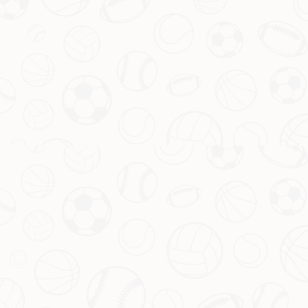
各大联赛名额分配
在欧冠中，各个国家的足球联赛根据其 UEFA 积分来决定每个国
的参赛名额。通常，欧洲足球强国，如英超、德甲、西甲等，每个赛
季可获得四个名额。而意甲、法甲等可能相对较少，但也能稳居竞争
行列。
欧联杯与欧协联的名额分配相对灵活，一些足球逐渐崛起的国
家，如苏格兰、比利时，或小型联赛如葡萄牙等，每个赛季也能获得
一定席位。对于这些国家的球队来说，这显得尤为重要，因为在国际
舞台上，他们有机会展示自己的才华。
此外，欧联杯与欧协联之间的名额分配关系也在不断演变。为了
激励更多球队参加，UEFA 不定期调整这两项赛事的名额分配机制，
以保持比赛的多样性与竞争性。这种变化使得俱乐部合理安排赛季目
标，并在不同的赛季中找到最佳切入点。