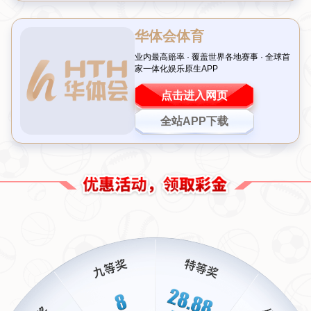
赛前准备情况
比赛前的准备工作是影响结果的重要因素之一。塞维利亚在面对
奥萨苏纳之前，给予了充分的重视。教练组通过分析对手的近期表
现，制定了详细的战术方案，并针对奥萨苏纳的优劣势进行了全面研
究。教练团队分别前往奥萨苏纳的比赛录像资料，分析球员的个人表
现和整体配合，力求在心理和技术层面上都能做到有的放矢。
在体能训练方面，塞维利亚的备战同样不可忽视。球队在国王杯
的赛程中经历了密集的比赛，如何调整球员的状态成为了关键。教练
组安排了合理的训练计划和休息时间，确保球员在重要比赛中能够以
最佳状态亮相。尤其是对于主力球员的保护，教练组采取了适当的轮
换，以减少伤病的风险。
尤其值得提及的是，赛前的心理辅导也成为备战的组成部分。塞
维利亚的心理教练为球员提供了支持，帮助他们应对比赛前的压力。
通过心理疏导，球员们能够更加专注于比赛，减少对外界环境的干
扰，提升他们的自信心，这在关键时刻往往能发挥重要作用。
技术战术特点