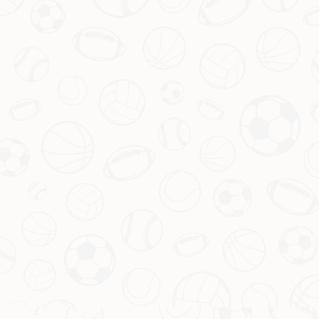
念。进一步扩展在国内联赛和欧洲赛场上的竞争力，将为球队赢得更
多荣誉打下基础。
同时，塞维利亚若能继续保持状态，巩固各个位置的实力，将有
机会争夺更高级别的赛事。在引援和青训上，这支球队也需不断创
新，保持竞争力，紧跟时代步伐，确保自身实力不断提升。
而对于奥萨苏纳而言，尽管在国王杯的挑战中遭遇塞维利亚，失
败并不意味着全部结束。他们可以从中吸取经验，评估自身不足之
处，继续在联赛中寻找突破。如果能够加强青训与球员发展，未来的
奥萨苏纳将极具潜力，成为在西甲和其他赛事中更具竞争力的力量。