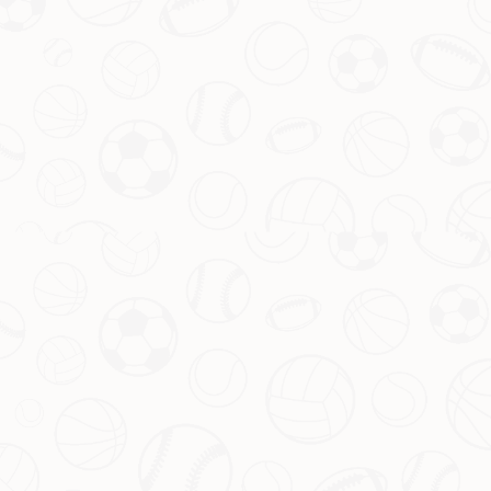
占有一定优势，但心理上的压力和期待也随之而来。作为一支历史悠
久的球队，球迷的期望以及球队本身对荣誉的渴望，形成了不小的压
力，可能会对球员的发挥产生影响。
另一方面，奥萨苏纳作为挑战者，在这种心理博弈中相对更加轻
松。球队在备战时强调“过关斩将”的勇气，激励球员放下包袱，尽情发
挥。心理教练的介入，使得球员在面对大场面的比赛时，能够更加放
松，反而有可能发挥出超常的水平。两队心理状态上的差异，将在比
赛进程中显露无遗。
如能在比赛中迅速找到节奏，并在心理交锋中占得上风，塞维利
亚或许能够顺利掌控局面。但如奥萨苏纳能有效利用快速反击，以及
迅速调整心态，比赛的结果将充满悬念。心理博弈不仅决定了两个小
时的比赛结果，更可能影响到两队在后续赛季中的表现。
未来发展展望
此次国王杯争夺战不仅是两队的直接对抗，更是他们未来发展的
一个缩影。如果塞维利亚能够在这场关键比赛中全力争胜，将对他们
的士气和信心产生积极的促进作用，增强球员们对于后续比赛的信