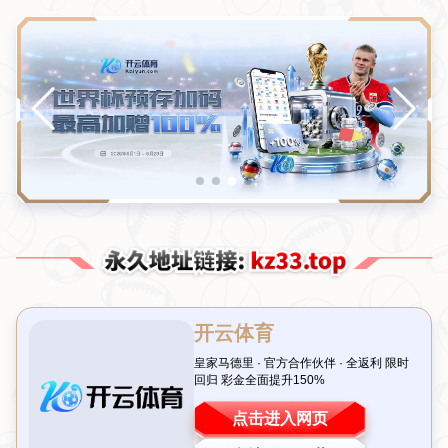
新闻中心
NEWS