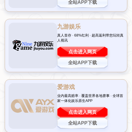
返回列表
李圣龙：泰山队的发展依赖外援支持
与本土球员的共同努力
发布时间：2026-08-08T00:10:02+08:00 信息来源：爱游戏体育 浏览次数：
泰山队的崛起与发展，再次证明了团队协作的重要性。在这支球
队中，外援的支持与本土球员的共同努力是其取得成功的双翼。本文
将从四个方面展开论述，包括外援的引入与战术执行、本土球员的培
养与发展、团队氛围的建设及合作、以及未来展望与挑战。通过这些
方面的分析，我们将全面探讨李圣龙对泰山队的影响，以及外援与本
土球员如何在这支球队中相辅相成，共同推动其发展。
外援的引入与战术执行
在现代足球中，外援的角色日益重要。泰山队通过有效引入外