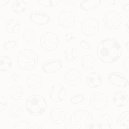
自身的优势。
未来展望与挑战
尽管泰山队在外援与本土球员的协作中取得了诸多成功，但前方
的挑战依然不容忽视。球队需继续保持外援与本土球员之间的平衡，
避免任何一方过于依赖。
同时，从长远来看，泰山队还应注重自身的青训建设，为未来的
发展储备更多优秀的本土人才。只有这样，才能让球队在激烈的联赛
中保持竞争力，实现更高的目标。