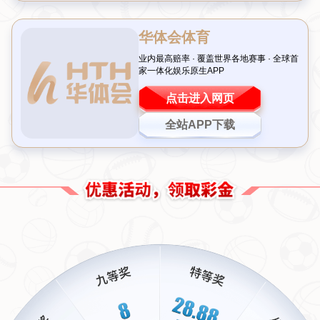
援，不仅提升了整体技术水平，还丰富了战术选择。外援的到来，通
常意味着更高的比赛经验和更先进的比赛理念，使得球队在战术执行
上有了更为灵活的选择。
这支持了李圣龙的战术布置，使其在比赛中不再受限于传统的战
术打法。外援们在比赛中表现出来的个人能力与团队配合，使得泰山
队在联赛中展现出多样化的进攻和防守方式，增强了对手的防备难
度。