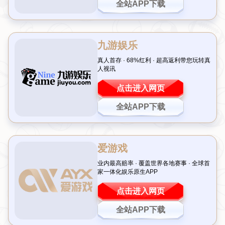
返回列表
卡拉斯科评价菲利克斯天赋与态度优
秀但防守执行需提升
发布时间：2026-08-08T00:10:02+08:00 信息来源：爱游戏体育 浏览次数：
这篇文章将深入探讨卡拉斯科对年轻球员菲利克斯的评价，特别
是在其天赋与态度方面的优异表现，以及在防守执行方面需要提升的
地方。首先，文章将从菲利克斯的天赋和技术能力、职业态度与团队
精神、比赛中的决策能力与大局观、以及在防守端的表现四个方面进
行详细分析。通过这些视角，我们将全面了解卡拉斯科的观点，并为
菲利克斯的未来发展提出一些建设性的建议。
菲利克斯的天赋表现
众所周知，菲利克斯天赋异禀，是近年来足球界备受瞩目的年轻