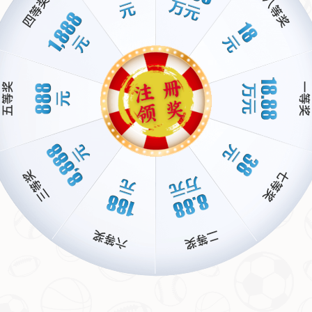
职业态度与团队精神
除了天赋，职业态度也是菲利克斯受到卡拉斯科赞赏的另一项重
要特质。卡拉斯科认为，菲利克斯在训练中的投入程度和职业素养，
展示了他对成功的渴望。这种态度使他在球队中赢得了尊重，也为其
他年轻球员树立了榜样。
在训练场上，菲利克斯始终保持着高昂的斗志和专注的状态。他
努力提升自己的技术，尤其在体能和战术理解方面，不断与教练沟
通。这种刻苦努力的态度，正是职业球员所需要具备的素质，也是推