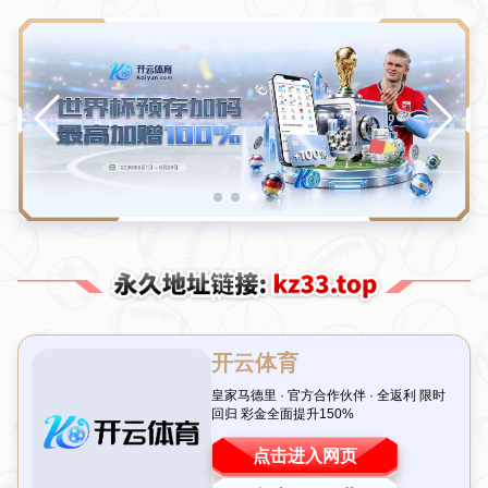
新闻中心
NEWS