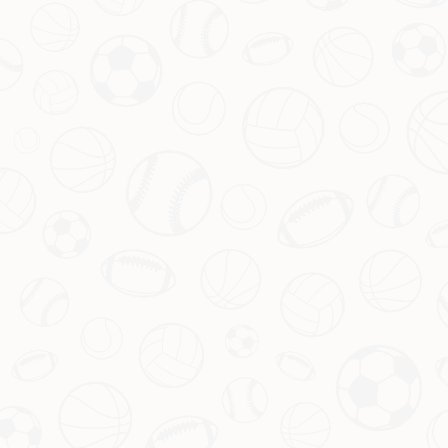
上一篇：索内斯建议利物浦聚焦英超冠军 忘记欧联杯的争夺战
下一篇：卡拉斯科评价菲利克斯天赋与态度优秀但防守执行需提升
爱游戏体育
地址：
内蒙古自治区通辽市霍林郭勒市珠斯花街道
邮箱：admin@en-ayxsports.com
友情链接
客服热线(服务时间：9:00-18:00)