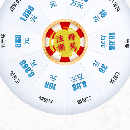
除了紧张刺激，活动本身的设计也颇具吸引力。参与者不需要具
备专业的足球知识，简单的竞猜规则让每一个人都能轻松上手。无论
是资深球迷还是刚入门的新手，所有人都可以通过这项活动获得乐
趣。此外，活动还鼓励大家积极讨论和分享彼此的观点，在社交圈中
形成良好的氛围，增强了参与者之间的互动。
总的来说，活动的魅力不仅体现在激动的比赛过程，更在于它提
供了一个展示自己判断能力的平台，让参与者能够在比赛中收获成就
感。这种互动性让每一位球迷都能够找到属于自己的参与方式，从而
让欧洲杯的观赛体验更加丰富多彩。
参与者的心态
在参与总进球数竞猜活动时，参与者的心态是一个不可忽视的因
素。大多数参与者在下注之前，尤其是对自己所支持的球队充满期
待，期望能通过竞猜活动来为他们加油助威。这种强烈的归属感使得
竞猜成为了他们比赛观赏的一部分，进一步增添了赛事的乐趣。
然而，竞猜活动中的心理因素也不容小觑。对于一些参与者来
说，赢钱的欲望可能会导致过于激动，影响到他们的判断。特别是在