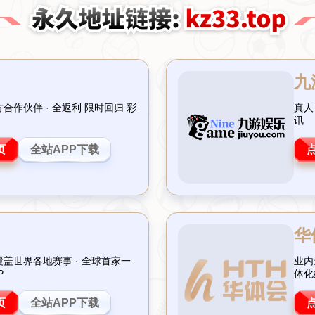
新闻中心
NEWS
斯洛特：险胜未果，努涅斯为球队带来活
发布时间：2026-08-08T00:10:02+08:00 信息来源：爱游戏体育 浏览次数：
比赛背后的故事
为转折点，而利物浦主教练斯洛特的最新发言无疑点燃了球迷的热情。在最
高度评价，认为他为球队注入了不可或缺的
能量
。这场比赛不仅展现了利
探讨斯洛特的战术理念以及努涅斯如何成为球队的关键驱动力。