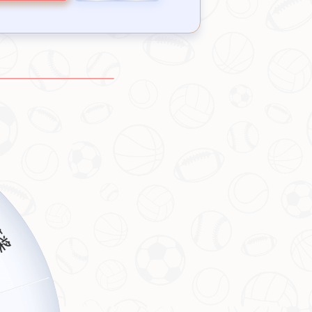
露出对比赛过程的深刻反思，同时也体现了他
豫是导致比赛悬念持续到最后的原因。
而显得有些措手不及。数据统计显示，他们的
得更好。
现堪称惊艳，不仅贡献了一粒关键进球，还多次
每个人都充满斗志，”
斯洛特如此评价道。
友创造了更多机会。尤其是在比赛尾声，当全