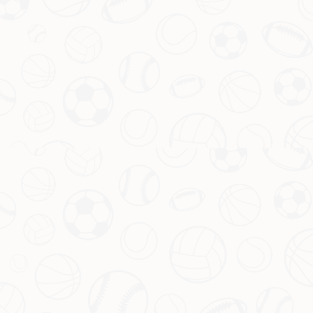
从困境到希望：团队协
尽管胜利来之不易，但这场比赛也暴露
身而出，才弥补了这些短板，让队伍最终笑
值得一提的是，ヌ涅ス与队友间的化学
冠军的重要资本。正如外界评论所言，“当一
展望未来：挑战与机遇
对于スロット和他的弟子们来说，这场
都是摆在他们面前的课题。可以预见的是，
无论是教练的智慧还是球员的表现，都
充沛的
能量
，任何困难都不再是障碍。