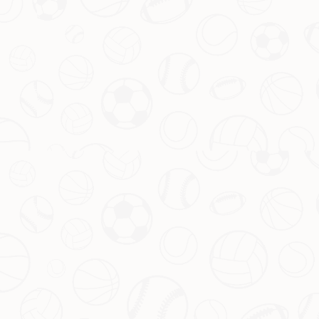
作的重要性
了利物浦的一些问题，比如中场控制力的不足以及替补球员发挥的不稳定
到最后。斯洛特的战术体系正在逐步成型，但他也清楚，只有通过不断的
反应正在变得越来越好。他与萨拉赫、迪亚兹等人组成的锋线组合逐渐找
个球员能为全队注入
能量
时，整个队伍都会焕然一新。”
并存
比赛既是一次警醒，也是一次鼓舞。如何在未来的赛程中保持稳定，如何
随着赛季的深入，这支红军将在挑战中不断成长，用实力证明自己。
让我们看到了这支队伍的无限潜力。而ヌ涅斯的突出表现，更是给所有支