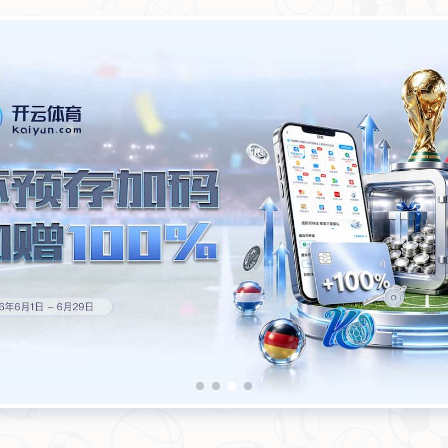
首页
关于