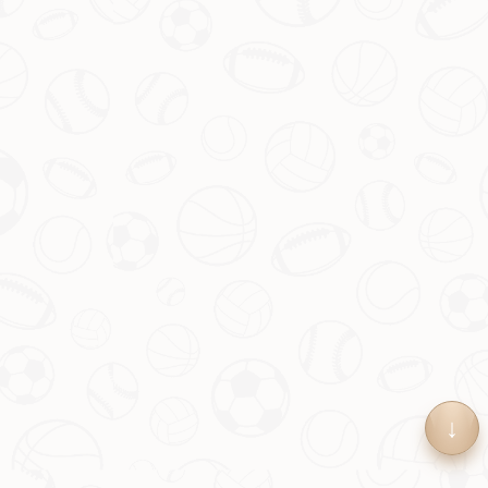
客服热线(服务时间：9:00-18:00)
0832-7424452
扫一扫，关注公众号
爱游戏体育