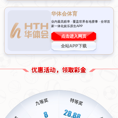
一、世台联新规的背后：为何设立这样的激励机制
世界台联的这一规定并非随意为之，其目的是为了鼓励更多年轻选手
或处于低谷期的球员通过关键赛事的优异表现重返巅峰。对于像赵心
童这样的选手来说，进入世界排名
前64
意味着可以直接参与顶级巡回
赛，避免漫长的资格赛磨砺。这不仅节省了体力与精力，更能让球员
专注于高水平对抗，从而提升竞技状态。
值得一提的是，赵心童近年来因状态起伏和场外事件影响，排名一度
下滑严重。如果能在本赛季实现突破，晋级
四强
将成为他职业生涯的
重要转折点。
二、赵心童的现状：挑战与潜力并存
作为中国斯诺克的代表人物之一，赵心童曾在2021年英国锦标赛中夺
冠，成为首位在三大赛中问鼎的中国选手。然而，之后的禁赛风波和
状态不稳让他逐渐淡出顶级赛场核心圈。目前，他的世界排名已跌至
前64之外，想要重返巅峰，必须在有限的机会中证明自己。
世台联的这一政策无疑是一剂强心针。如果赵心童能在接下来的比赛
中抓住机会，成功闯入
四强
，不仅能锁定下赛季的稳定席位，还能重