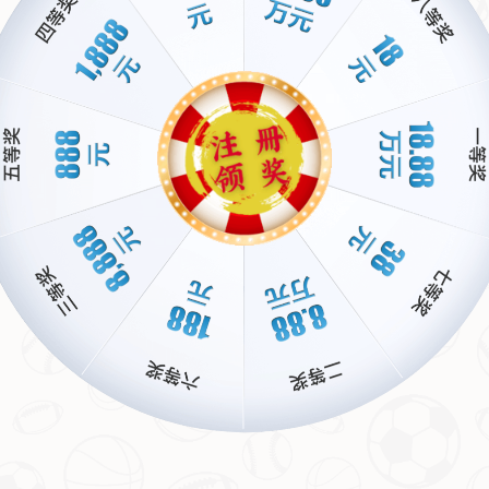
新赢得球迷和赞助商的信任。但反过来，如果未能达成目标，他可能
需要继续在低级别赛事中挣扎，心理压力也将进一步加大。
三、案例分析：类似政策的成功先例
回顾历史，类似的激励机制曾帮助多位球员走出低谷。以威尔士名将
马克·威廉姆斯为例，他在2017-2018赛季排名跌至50名开外，但凭借
一次关键赛事的表现，直接回到前16，并在随后两年内三次夺得世锦
赛冠军。这充分说明，只要抓住机会，低谷期的球员完全有可能实现
逆袭。
对于赵heart童而言，这样的案例无疑是巨大的鼓舞。他的技术底子仍
在，只要调整好心态，把握住关键比赛，就有望复制前辈的成功之
路。