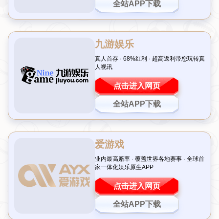
返回列表
世台联宣布：赵心童若进四强，下赛
季直入前64免资格赛
发布时间：2026-08-08T00:10:03+08:00 信息来源：爱游戏体育 浏览次数：
前言：赵心童的突破机会能否改变职业生涯轨迹
在斯诺克赛场上，中国选手赵心童一直以其出色的技术和独特的球风
备受关注。近日，世界台联（WST）发布了一则重磅消息：如果赵心
童能在本赛季的关键赛事中晋级四强，他将在下赛季直接进入世界排
名前64，无需从资格赛或低级别赛事重新打起。这一消息无疑为赵心
童的职业生涯带来了新的希望，也让广大球迷对他的表现充满期待。
本文将围绕这一主题，深入探讨这一政策对赵心童的意义以及他面临
的挑战与机遇。