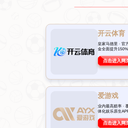
沃
近年来，各大足球豪门之间的争夺愈演
（Florian Wirtz）再次成为媒体
这一消息不仅引发了球迷们广泛讨论，也让