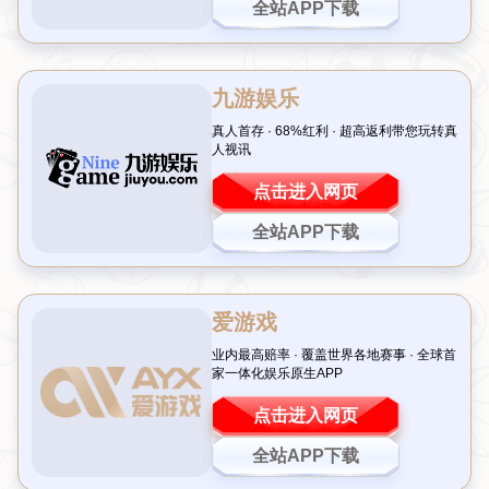
返回列表
斯通斯谈伤病困惑：曼城医疗组无
解，我仍渴望今夏留队
发布时间：2026-08-08T00:10:02+08:00 信息来源：爱游戏体育 浏览次数：
随着英超联赛的激烈竞争，球员们在场上的表现与身体状况始终
备受关注。近期，曼城后卫约翰·斯通斯的一番言论引发了众多讨论，
他不仅谈及自己神秘的伤病问题，还表达了对球队未来归属的坚定决
心。这篇文章将深入探讨这两大焦点，并分析其中所传递的信息。
令人困惑的医疗谜题：为何无法解释频繁伤病？
一名职业足球运动员能够稳定发挥，不仅需要过硬技术，更离不