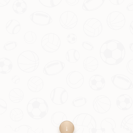
爱游戏体育
地址：
内蒙古自治区通辽市霍林郭勒市珠斯花街道
邮箱：admin@en-ayxsports.com
友情链接
客服热线(服务时间：9:00-18:00)
0832-7424452
扫一扫，关注公众号
Copyright 2024
爱游戏体育（国际）官方登录入口网站 - AYX Sports