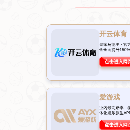
引言：AI与体彩的奇妙碰撞，点燃世界
每逢世界杯，全球球迷的热情都被彻底点燃，
彩预测
不再仅凭直觉或经验，而是逐渐迈向
这场技术革命背后的精彩故事。