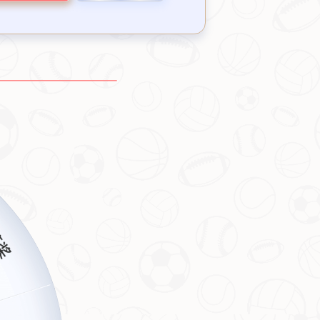
变了这一模式。通过对海量数据的深度挖掘和
杯为例，一些AI算法通过模拟上万次比赛场
仅提升了准确性，也让娱乐体验更加丰富。
当你关注某支球队时，系统会根据你的偏好推
的胜负猜测，而如今，通过智能算法的支持，
张刺激的对决。这种
技术驱动的创新
，无疑让
。这种结合了
AI技术和社交娱乐
的方式，不仅
界普遍不看好这支队伍，但AI通过分析其团队
届赛事的最大黑马。这一案例充分证明了
AI在