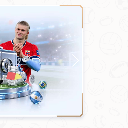
我们
产品服务
新闻中心
联系爱游戏体育