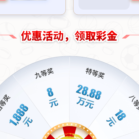
专家分析、历史战绩以及球员状态等主观因素。然而，AI的出现彻底改
量，例如球队战术、球员伤病、甚至天气条件等。以2022年卡塔尔世界
与
体彩投注
的用户提供了科学的参考依据。这种基于数据的预测方式，不
冰”计算工具。它能够通过用户行为分析，提供个性化的推荐服务。比如，
同时，感受到技术的贴心关怀。
，更在于它为用户带来的全新娱乐模式。传统的体育彩票往往局限于简单
些平台利用AI生成虚拟比赛场景，让用户在真实赛事之外也能体验到紧
素。用户可以分享自己的预测结果，与朋友一较高下，甚至参与线上讨论
充满了乐趣和期待。
名体育数据公司利用AI模型，对克罗地亚队的表现进行了大胆预言。尽管外
潜力进入决赛。最终结果令人震惊——克罗地亚队一路杀入决赛，成为当
任并尝试这种新兴技术。