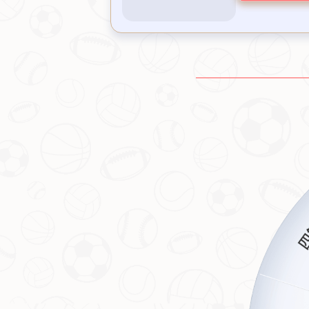
AI技术如何赋能体彩预测
在过去，预测一场足球比赛的结果往往依赖于
分析，人工智能能够精准捕捉比赛中的关键变
景，成功预测了多场焦点战役的走势，为参
更重要的是，AI技术并非单纯的“冷冰
送相关赛果预测，让你在享受
世界杯热潮
的
技术与娱乐的双重魅力：从数据到体验
AI在体彩中的应用，不仅体现在精准预测上
用户可以参与到更多维度的互动中。例如，一
娱乐性得到了极大提升。
此外，许多AI预测工具还加入了社交元
拉近了球迷之间的距离，也让每一次投注都
案例解析：AI预测的黑马奇迹
以2018年俄罗斯世界杯为例，当时一家知
协作效率和历史晋级数据，认为他们有很大
赛果预测中的独特价值
，也让更多人开始信