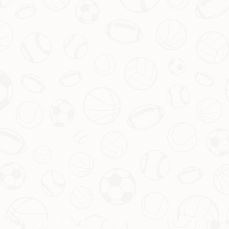
为广大球迷和玩家保驾护航。
沉浸式的互动体验，这场由技术和娱乐交织而
客服热线(服务时间：9:00-18:00)
0832-7424452