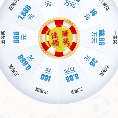
联赛中，费南多用实际行动证明了自己的实力。无论是犀利的边路突
破，还是精准的传中助攻，他的表现都让人眼前一亮。尤其是在最近
一场比赛中，他单场贡献了
1粒进球和1次助攻
，展现出
全面的进攻能
力
。这种渐入佳境的状态无疑让球迷对他的未来充满期待。
技战术特点 是否契合国足需求
要判断费南多是否能真正助力国足，我们需要分析他的技战术特
点是否与球队需求相匹配。作为一名边路快马，费南多的最大优势在
于
速度与爆发力
，这让他在反击战中如鱼得水。此外，他在盘带和一
对一对抗中的自信，也能有效撕开对手防线。然而，国足目前在进攻
端最大的问题是整体配合不足，而费南多有时过于依赖个人能力，可
能导致与队友的联动不够紧密。如何将他的个人能力融入团队体系，
是教练组需要解决的关键问题。不过，如果能在合适的战术框架下发
挥其特长，他的存在无疑会让国足的进攻手段更加多样化。