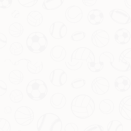
此外，这种“冷漠”的管理方式还可能影响到球员的表现。试想，如
果球员感受到的是高压和不信任，他们又怎能全力以赴？反之，一个
充满关怀和支持的环境，往往能激发更大的潜能。这一点，或许是当
前管理层需要深刻反思的地方。
如何找回失落的温度