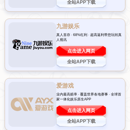
返回列表
西媒：科莫瞄准安东尼，报价超
4000万欧，但贝蒂斯仍是首选
发布时间：2026-08-05T00:10:05+08:00 信息来源：爱游戏体育 浏览次数：
如今的欧洲足球转会市场可谓风起云涌，每一个动向都成为球迷
和媒体关注的焦点。近日，西班牙媒体报道称，意甲球队科莫希望通
过豪掷超过4000万欧元来引进巴西天才球员安东尼。然而，这笔交易
似乎并没有让这位年轻明星完全心动，因为他个人更倾向于加盟老牌
劲旅贝蒂斯。这一消息不仅震撼了两家俱乐部，也在足坛掀起了一股
新的讨论热潮。