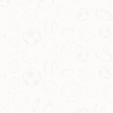
优秀站点：
极速赛车(racing speed)官方APP下载-官方开奖号码
历史记录
上一篇：吴曦妙传助攻，路易斯劲射建功，申花2-1告捷
下一篇：聚焦 ｜ “铁三角”强势出击 北汽男篮总决赛首战告捷
爱游戏体育
地址：
内蒙古自治区通辽市霍林郭勒市珠斯花街道
邮箱：admin@en-ayxsports.com
友情链接