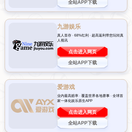
返回列表
吴曦妙传助攻，路易斯劲射建功，申
花2-1告捷
发布时间：2026-08-08T00:10:02+08:00 信息来源：爱游戏体育 浏览次数：
随着中超联赛的精彩赛事逐渐拉开帷幕，上海申花队，再次凭借
团队协作与精妙配合书写了一场令人难忘的胜利。当比赛进行到关键
时刻，吴曦利用自己的敏锐站位完成了一次经典头球摆渡，而路易斯
则抓住机会一蹴而就，将比分锁定为2-1。这场比赛不仅展现了个人能
力，也显示出团队之间默契合作的重要性。
精准传递与头球战术成亮点
在现代足球中，多样化的进攻手段至关重要，而前点战术更是众
多球队亟待掌握的一项技能。本场比赛，上海申花成功示范这一战