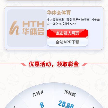
术：当角球机会出现时，高度、力量兼备的核心—吴曦机敏捕捉到了
对方防线漏出的短暂空档。他用一次富有想象力且精准的前点头球摆
渡，为队友创造了绝佳得分条件。这种技艺，不仅需要长期高强度训
练，更离不开赛场上的实战经验。
分析本案例，不禁让我们联想到多支知名球队对类似定位球打法
所做出的尝试。例如，在英超联赛中屡见不鲜的是利物浦主力阵容中