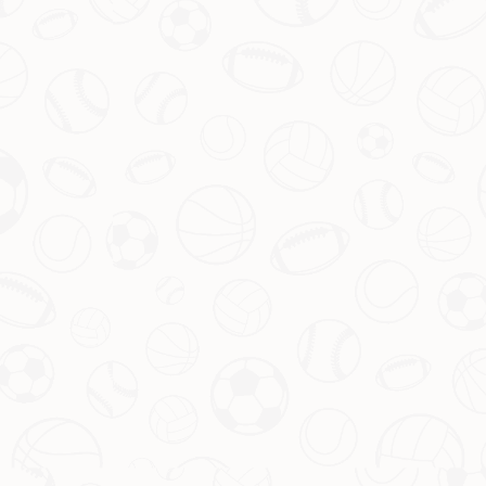
要转折点。
客服热线(服务时间：9:00-18:00)
0832-7424452