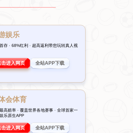
返回列表
休假
了欧冠小组赛的征程，不仅提前锁定出线资
贵的假期。这不仅是对球员辛勤付出的肯