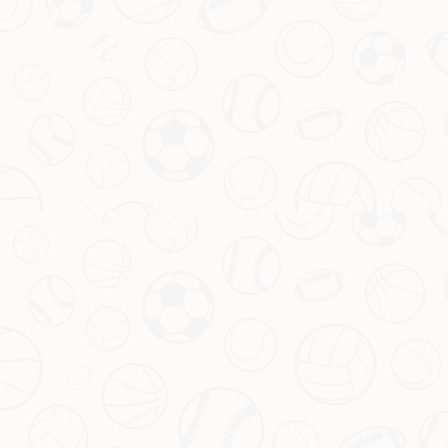
球员的信任。在主力休假期间，一些年轻球员和边缘队员将获得更多上场
排将为利物浦在多线作战中带来更大的灵活性。
物浦更值得期待
浦来说，这只是漫长赛季中的一个喘息点。经过休整后的红军，很可能会
们的状态直接影响着队伍的上限。一旦这些
核心力量
以最佳状态回归，相
理上的智慧也得到了广泛认可。他不仅关注比赛结果，更注重团队的长远
发共鸣
们纷纷表示支持。有网友调侃道：“7连胜后放个小长假，克洛普这是要让对
程才是真正的硬仗。”这些声音不仅反映了粉丝们对球队的深厚感情，也凸