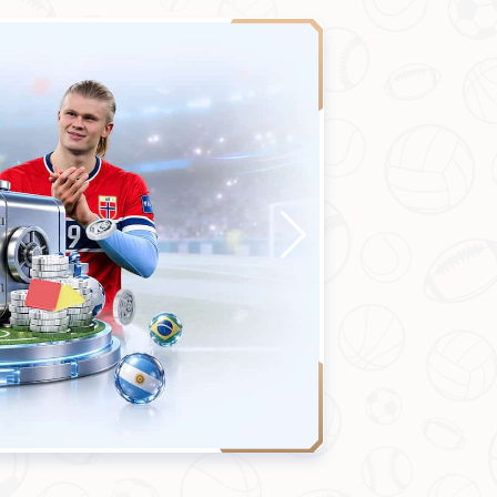
我们
产品服务
新闻中心
联系爱游戏体育