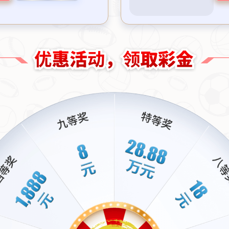
的战术与拼搏
级别。从小组赛首战到最后一轮，他们以全胜战绩收官，7连胜不仅刷新了
范迪克在后防线的稳如磐石，每一名球员都在场上倾尽全力。尤其是在对
便提前出线，克洛普依然派出了半主力阵容，最终以2:1逆转取胜。这场
为“
7连胜
”画上了完美的句号。
的双重考量
让
12名主力球员
在欧冠收官后享受短暂的假期。这一决定看似简单，却蕴
其是在即将到来的英超圣诞赛程中，体能储备显得尤为重要。给予核心队