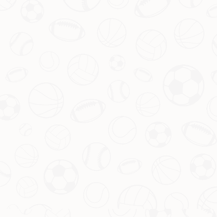
战略合作：
九游娱乐APP下载-九游体育官方登录入口 Nine
Gaming
上一篇：电竞行业纳入高等教育专业课程，推动职业化发展
下一篇：7连胜奖励！欧冠收官战后，利物浦12主力获休假