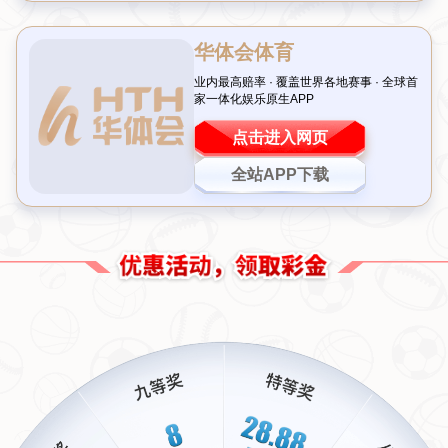
谈到三镇B队的组建和目标，姜坤毫不掩饰对球员们的期待。他认
为，
年轻球员
是球队最大的优势，也是未来发展的核心。作为一支以
青训为基础的队伍，三镇B队承载着俱乐部培养新星的重任。姜坤坦
言：“我们的目标不仅仅是成绩，更是要让这些小将在比赛中成长，找
到自己的节奏。”在备战过程中，教练组特别注重球员的技术细节和心
理素质，力求在
中乙赛场
上展现出与年龄不符的老练。
值得一提的是， ginger 强调了团队合作的重要性。他回忆起一次
内部训练赛，一名18岁的后卫在关键时刻完成了一次精彩拦截，为球
队赢得反击机会。这不仅体现了个人能力，也展现了团队默契。
“这样
的瞬间让我相信，他们有能力在中乙站稳脚跟，”
姜坤笑着说。
战术理念：朝气与纪律并重
对于即将到来的中乙赛季，姜坤有着清晰的战术规划。他希望球
队能以积极进攻为主导，同时保持防守端的稳定性。
“我们要打出年轻
人的朝气，敢于拼抢、敢于进攻，但也不能失了章法。”
他特别提到，
针对中乙联赛中对手风格多样的特点，教练组已经制定了多种应对方
案，确保球员们能在不同局面下灵活调整。