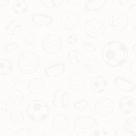
上一篇：外脚背的魔法！劳塔罗的优雅绽放之夜
下一篇：4球大胜！巴黎无姆巴佩也迎丰收时刻
爱游戏体育
地址：
内蒙古自治区通辽市霍林郭勒市珠斯花街道
邮箱：admin@en-ayxsports.com
友情链接
客服热线(服务时间：9:00-18:00)
0832-7424452