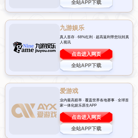
返回列表
德媒：凯恩首夺冠军，拜仁球迷热情
不高
发布时间：2026-08-05T00:10:05+08:00 信息来源：爱游戏体育 浏览次数：
引言：凯恩首冠为何未能点燃拜仁球迷热情？
在足球世界中，冠军奖杯往往是球员和球迷共同的狂欢象征。然而，
当哈里·凯恩（Harry Kane）在加盟拜仁慕尼黑后终于捧起职业生涯的
首个重要冠军时，拜仁球迷的反应却显得异常冷淡。德国媒体对此现
象进行了深入报道，指出这一现象背后可能隐藏着更深层次的原因。
究竟是什么让这位英格兰球星的里程碑时刻未能引发预期的热潮？本
文将从多个角度剖析这一话题，带您走进凯恩首冠背后的故事。
一、凯恩的突破：从“无冠魔咒”到首冠荣耀