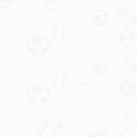
这位英格兰队长能否用更多精彩表现点燃热情？让我们拭目以待。
资源推荐：
百家乐官方网站-游戏规则模拟器安全APP下载
Baccara Gaming